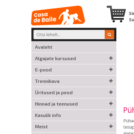
Si
S
Avaleht
Algajate kursused
E-pood
Trennikava
Üritused ja peod
Hinnad ja teenused
Pü
Kasulik info
Pühad
Meist
teisi
alate