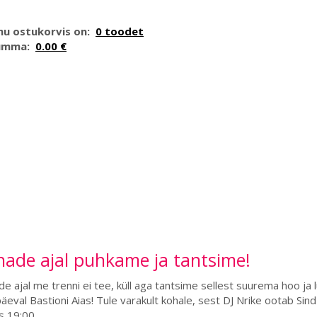
nu ostukorvis on:
0 toodet
umma:
0.00 €
hade ajal puhkame ja tantsime!
e ajal me trenni ei tee, küll aga tantsime sellest suurema hoo ja 
päeval Bastioni Aias! Tule varakult kohale, sest DJ Nrike ootab Sind
s 19:00.