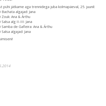
t pühi jätkame aga trennidega juba kolmapäeval, 25. juunil:
 Bachata algajad: Jana
 Zouk: Ana & Árthu
 Salsa alg II-III
: Jana
0 Samba de Gafieira: Ana
& Árthu
 Salsa algajad: Jana
imiseni!
6.2014