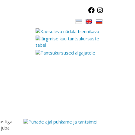
lustiga
 juba