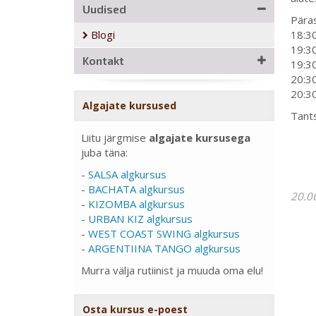
Uudised
Päras
Blogi
18:30
19:30
Kontakt
19:30
20:3
20:30
Algajate kursused
Tants
Liitu järgmise
algajate kursusega
juba täna:
-
SALSA algkursus
-
BACHATA algkursus
20.0
-
KIZOMBA algkursus
-
URBAN KIZ algkursus
-
WEST COAST SWING algkursus
-
ARGENTIINA TANGO algkursus
Murra välja rutiinist ja muuda oma elu!
Osta kursus e-poest