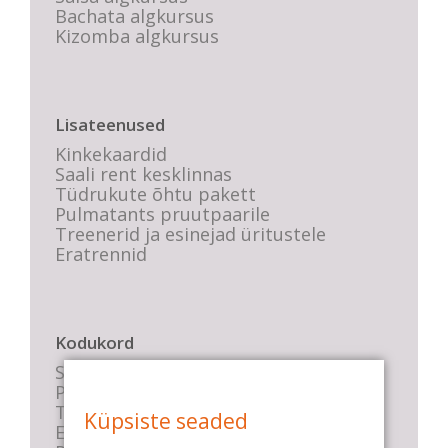
Bachata algkursus
Kizomba algkursus
Lisateenused
Kinkekaardid
Saali rent kesklinnas
Tüdrukute õhtu pakett
Pulmatants pruutpaarile
Treenerid ja esinejad üritustele
Eratrennid
Kodukord
Stuudio sisekord
Privaatsustingimused
Tasemete kirjeldused
Küpsiste seaded
E-poe tingimused