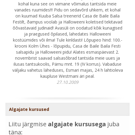
kohal kuna see on viimane võimalus tantsida meie
vanades ruumides!!! Pidu on sedavõrd uhkem, et kohal
on kuumad Kuuba Salsa treenerid Casa de Baile Baila
Festilt, ðampus voolab ja Halloweeni koletised tekitavad
õõvastavaid judinaid! Avasüli on oodatud kõik kunagised
ja praegused õpilased, lahedates Halloweeni
kostüümides või ilma! Tule kinldasti! Lõpupeo hind: 100.-
krooni Kolm Ühes - lõpupidu, Casa de Baile Baila Festi
salsapidu ja Halloweeni pidu! Alates esmaspäevast 2.
novembrist saavad salsasõbrad tantsida meie uues ja
ilusas tantsukoolis, Pärnu mnt. 19 (IV korrus). Vabaduse
väljaku vahetus läheduses, Esmari majas, 24 h lahtioleva
kaupluse Westmani äri peal.
27.10.2009
Algajate kursused
Liitu järgmise
algajate kursusega
juba
täna: