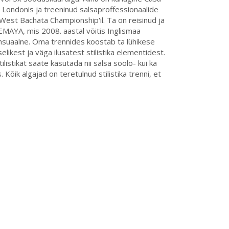
l Londonis ja treeninud salsaproffessionaalide
-West Bachata Championship'il. Ta on reisinud ja
EMAYA, mis 2008. aastal võitis Inglismaa
sensuaalne. Oma trennides koostab ta lühikese
ikest ja väga ilusatest stilistika elementidest.
listikat saate kasutada nii salsa soolo- kui ka
 Kõik algajad on teretulnud stilistika trenni, et