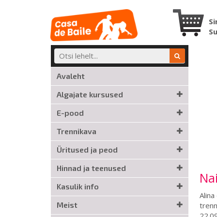
Si
S
Avaleht
Algajate kursused
E-pood
Trennikava
Üritused ja peod
Hinnad ja teenused
Nai
Kasulik info
Alina
Meist
trenn
22.09