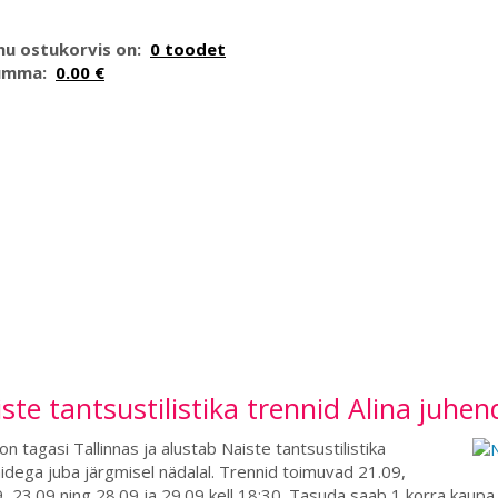
nu ostukorvis on:
0 toodet
umma:
0.00 €
ste tantsustilistika trennid Alina juhe
 on tagasi Tallinnas ja alustab Naiste tantsustilistika
idega juba järgmisel nädalal. Trennid toimuvad 21.09,
, 23.09 ning 28.09 ja 29.09 kell 18:30. Tasuda saab 1 korra kaupa