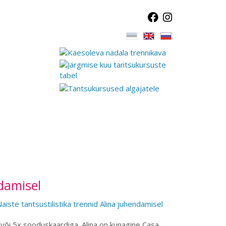
ndamisel
 või 5x sooduskaardiga. Alina on kunagine Casa