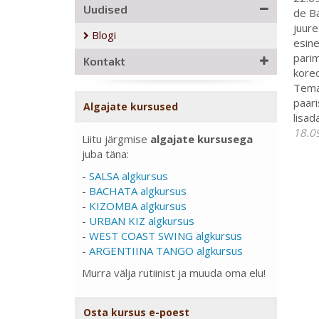
Uudised
de Ba
juure
Blogi
esine
parim
Kontakt
koreo
Tema 
paari
Algajate kursused
lisad
18.0
Liitu järgmise
algajate kursusega
juba täna:
-
SALSA algkursus
-
BACHATA algkursus
-
KIZOMBA algkursus
-
URBAN KIZ algkursus
-
WEST COAST SWING algkursus
-
ARGENTIINA TANGO algkursus
Murra välja rutiinist ja muuda oma elu!
Osta kursus e-poest