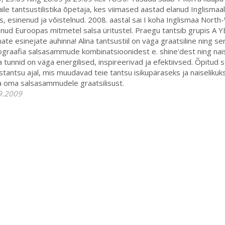
ile tantsustilistika õpetaja, kes viimased aastad elanud Inglismaa
s, esinenud ja võistelnud. 2008. aastal sai I koha Inglismaa North
nud Euroopas mitmetel salsa üritustel. Praegu tantsib grupis A Y
ate esinejate auhinna! Alina tantsustiil on väga graatsiline ning 
graafia salsasammude kombinatsioonidest e. shine'dest ning naisel
tunnid on väga energilised, inspireerivad ja efektiivsed. Õpitud sti
stantsu ajal, mis muudavad teie tantsu isikupäraseks ja naiselikuks.
a oma salsasammudele graatsilisust.
9.2009