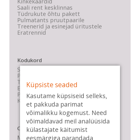
Kinkekaardid
Saali rent kesklinnas
Tüdrukute õhtu pakett
Pulmatants pruutpaarile
Treenerid ja esinejad üritustele
Eratrennid
Kodukord
Stuudio sisekord
Privaatsustingimused
Tasemete kirjeldused
Küpsiste seaded
E-poe tingimused
Parkimise info
Kasutame küpsiseid selleks,
KKK
et pakkuda parimat
võimalikku kogemust. Need
võimaldavad meil analüüsida
Casa de Baile
külastajate käitumist
eesmärgiga parandada
Me pühendume lõbusale olemisele,