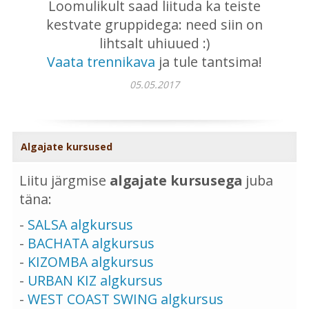
Loomulikult saad liituda ka teiste
kestvate gruppidega: need siin on
lihtsalt uhiuued :)
Vaata trennikava
ja tule tantsima!
05.05.2017
Algajate kursused
Liitu järgmise
algajate kursusega
juba
täna:
-
SALSA algkursus
-
BACHATA algkursus
-
KIZOMBA algkursus
-
URBAN KIZ algkursus
-
WEST COAST SWING algkursus