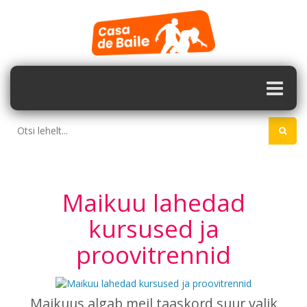
Maikuu lahedad
kursused ja
proovitrennid
Maikuus algab meil taaskord suur valik