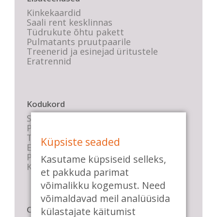
Kinkekaardid
Saali rent kesklinnas
Tüdrukute õhtu pakett
Pulmatants pruutpaarile
Treenerid ja esinejad üritustele
Eratrennid
Kodukord
Stuudio sisekord
Privaatsustingimused
Tasemete kirjeldused
Küpsiste seaded
E-poe tingimused
Parkimise info
Kasutame küpsiseid selleks,
KKK
et pakkuda parimat
võimalikku kogemust. Need
võimaldavad meil analüüsida
Casa de Baile
külastajate käitumist