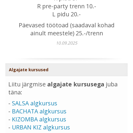
R pre-party trenn 10.-
L pidu 20.-
Päevased töötoad (saadaval kohad
ainult meestele) 25.-/trenn
10.09.2025
Algajate kursused
Liitu järgmise
algajate kursusega
juba
täna:
-
SALSA algkursus
-
BACHATA algkursus
-
KIZOMBA algkursus
-
URBAN KIZ algkursus