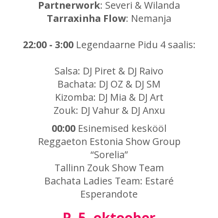
Partnerwork
: Severi & Wilanda
Tarraxinha Flow
: Nemanja
22:00 - 3:00
Legendaarne Pidu 4 saalis:
Salsa: DJ Piret & DJ Raivo
Bachata: DJ OZ & DJ SM
Kizomba: DJ Mia & DJ Art
Zouk: DJ Vahur & DJ Anxu
00:00
Esinemised keskööl
Reggaeton Estonia Show Group
“Sorelia”
Tallinn Zouk Show Team
Bachata Ladies Team: Estaré
Esperandote
P, 5. oktoober