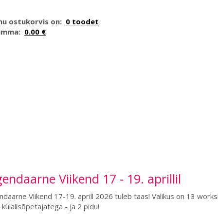
nu ostukorvis on:
0 toodet
umma:
0.00 €
endaarne Viikend 17 - 19. aprillil
daarne Viikend 17-19. aprill 2026 tuleb taas! Valikus on 13 work
k külalisõpetajatega - ja 2 pidu!