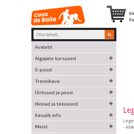
Si
S
Avaleht
Algajate kursused
E-pood
Trennikava
Üritused ja peod
Hinnad ja teenused
Leg
Kasulik info
Legen
Meist
- kõi