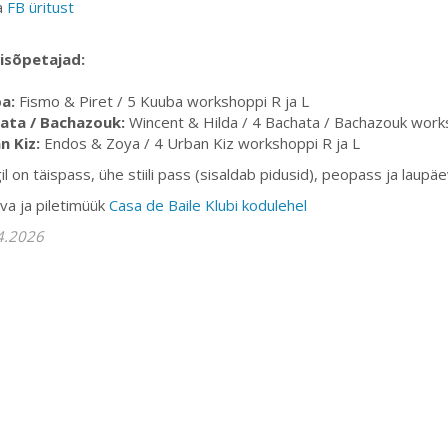
a
FB üritust
lisõpetajad:
a:
Fismo & Piret / 5 Kuuba workshoppi R ja L
ata / Bachazouk:
Wincent & Hilda / 4 Bachata / Bachazouk works
n Kiz:
Endos & Zoya / 4 Urban Kiz workshoppi R ja L
l on täispass, ühe stiili pass (sisaldab pidusid), peopass ja laupä
va ja piletimüük
Casa de Baile Klubi kodulehel
4.2026