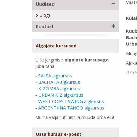
Vaat
Uudised
Blogi
Küla
Kontakt
Kuub
Bach
Urba
Algajate kursused
Müügi
Liitu järgmise
algajate kursusega
Ajaka
juba täna:
07.0
-
SALSA algkursus
-
BACHATA algkursus
-
KIZOMBA algkursus
-
URBAN KIZ algkursus
-
WEST COAST SWING algkursus
-
ARGENTIINA TANGO algkursus
Murra välja rutiinist ja muuda oma elu!
Osta kursus e-poest