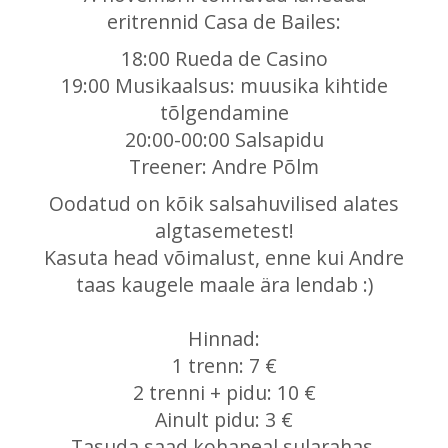
eritrennid Casa de Bailes:
18:00 Rueda de Casino
19:00 Musikaalsus: muusika kihtide
tõlgendamine
20:00-00:00 Salsapidu
Treener: Andre Põlm
Oodatud on kõik salsahuvilised alates
algtasemetest!
Kasuta head võimalust, enne kui Andre
taas kaugele maale ära lendab :)
Hinnad:
1 trenn: 7 €
2 trenni + pidu: 10 €
Ainult pidu: 3 €
Tasuda saad kohapeal sularahas.