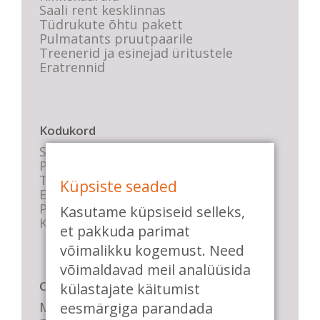
Saali rent kesklinnas
Tüdrukute õhtu pakett
Pulmatants pruutpaarile
Treenerid ja esinejad üritustele
Eratrennid
Kodukord
Stuudio sisekord
Privaatsustingimused
Tasemete kirjeldused
Küpsiste seaded
E-poe tingimused
Parkimise info
Kasutame küpsiseid selleks,
KKK
et pakkuda parimat
võimalikku kogemust. Need
võimaldavad meil analüüsida
Casa de Baile
külastajate käitumist
eesmärgiga parandada
Me pühendume lõbusale olemisele,