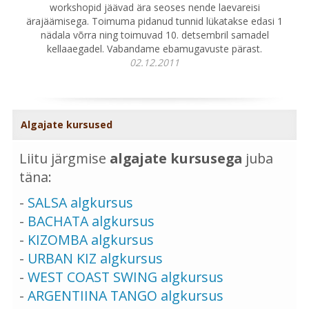
workshopid jäävad ära seoses nende laevareisi
ärajäämisega. Toimuma pidanud tunnid lükatakse edasi 1
nädala võrra ning toimuvad 10. detsembril samadel
kellaaegadel. Vabandame ebamugavuste pärast.
02.12.2011
Algajate kursused
Liitu järgmise
algajate kursusega
juba
täna:
-
SALSA algkursus
-
BACHATA algkursus
-
KIZOMBA algkursus
-
URBAN KIZ algkursus
-
WEST COAST SWING algkursus
-
ARGENTIINA TANGO algkursus