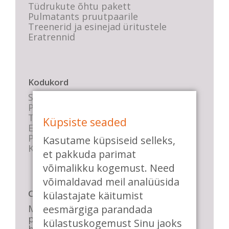
Tüdrukute õhtu pakett
Pulmatants pruutpaarile
Treenerid ja esinejad üritustele
Eratrennid
Kodukord
Stuudio sisekord
Privaatsustingimused
Tasemete kirjeldused
Küpsiste seaded
E-poe tingimused
Parkimise info
Kasutame küpsiseid selleks,
KKK
et pakkuda parimat
võimalikku kogemust. Need
võimaldavad meil analüüsida
Casa de Baile
külastajate käitumist
eesmärgiga parandada
Me pühendume lõbusale olemisele,
positiivsele seltskonnale ja
külastuskogemust Sinu jaoks