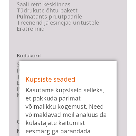
Saali rent kesklinnas
Tüdrukute õhtu pakett
Pulmatants pruutpaarile
Treenerid ja esinejad üritustele
Eratrennid
Kodukord
Stuudio sisekord
Privaatsustingimused
Tasemete kirjeldused
Küpsiste seaded
E-poe tingimused
Parkimise info
Kasutame küpsiseid selleks,
KKK
et pakkuda parimat
võimalikku kogemust. Need
võimaldavad meil analüüsida
Casa de Baile
külastajate käitumist
eesmärgiga parandada
Me pühendume lõbusale olemisele,