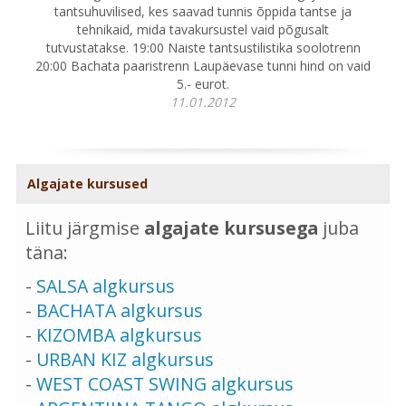
tantsuhuvilised, kes saavad tunnis õppida tantse ja
tehnikaid, mida tavakursustel vaid põgusalt
tutvustatakse. 19:00 Naiste tantsustilistika soolotrenn
20:00 Bachata paaristrenn Laupäevase tunni hind on vaid
5.- eurot.
11.01.2012
Algajate kursused
Liitu järgmise
algajate kursusega
juba
täna:
-
SALSA algkursus
-
BACHATA algkursus
-
KIZOMBA algkursus
-
URBAN KIZ algkursus
-
WEST COAST SWING algkursus