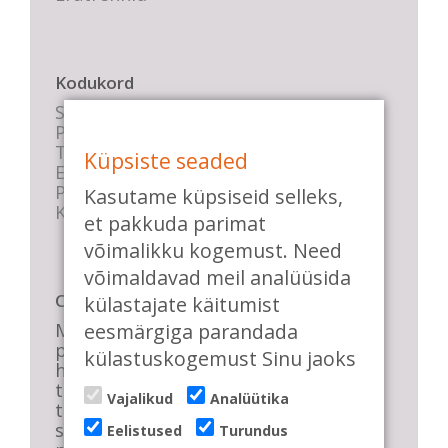
Kodukord
Stuudio sisekord
Privaatsustingimused
Tasemete kirjeldused
Küpsiste seaded
E-poe tingimused
Parkimise info
Kasutame küpsiseid selleks,
KKK
et pakkuda parimat
võimalikku kogemust. Need
võimaldavad meil analüüsida
Casa de Baile
külastajate käitumist
eesmärgiga parandada
Me pühendume lõbusale olemisele,
positiivsele seltskonnale ja
külastuskogemust Sinu jaoks
huvitavatele ning kasulikele
tantsudele. Kui mõnes meie
Vajalikud
Analüütika
talveõhtuses trennis tuled kustutada,
siis vaatab vastu säravate silmade
Eelistused
Turundus