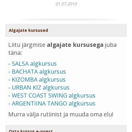
01.07.2010
Algajate kursused
Liitu järgmise
algajate kursusega
juba
täna:
-
SALSA algkursus
-
BACHATA algkursus
-
KIZOMBA algkursus
-
URBAN KIZ algkursus
-
WEST COAST SWING algkursus
-
ARGENTIINA TANGO algkursus
Murra välja rutiinist ja muuda oma elu!
Osta kursus e-poest