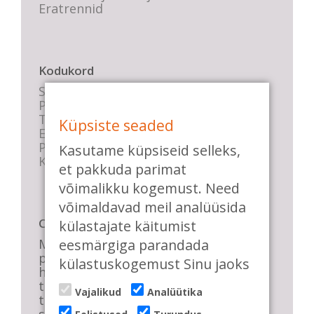
Eratrennid
Kodukord
Stuudio sisekord
Privaatsustingimused
Tasemete kirjeldused
Küpsiste seaded
E-poe tingimused
Parkimise info
Kasutame küpsiseid selleks,
KKK
et pakkuda parimat
võimalikku kogemust. Need
võimaldavad meil analüüsida
Casa de Baile
külastajate käitumist
eesmärgiga parandada
Me pühendume lõbusale olemisele,
positiivsele seltskonnale ja
külastuskogemust Sinu jaoks
huvitavatele ning kasulikele
tantsudele. Kui mõnes meie
Vajalikud
Analüütika
talveõhtuses trennis tuled kustutada,