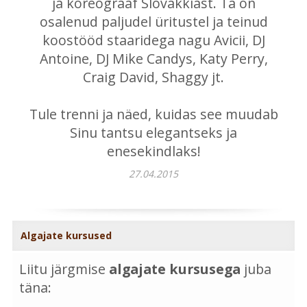
ja koreograaf Slovakkiast. Ta on
osalenud paljudel üritustel ja teinud
koostööd staaridega nagu Avicii, DJ
Antoine, DJ Mike Candys, Katy Perry,
Craig David, Shaggy jt.
Tule trenni ja näed, kuidas see muudab
Sinu tantsu elegantseks ja
enesekindlaks!
27.04.2015
Algajate kursused
Liitu järgmise
algajate kursusega
juba
täna: