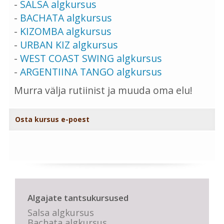
-
SALSA algkursus
-
BACHATA algkursus
-
KIZOMBA algkursus
-
URBAN KIZ algkursus
-
WEST COAST SWING algkursus
-
ARGENTIINA TANGO algkursus
Murra välja rutiinist ja muuda oma elu!
Osta kursus e-poest
Algajate tantsukursused
Salsa algkursus
Bachata algkursus