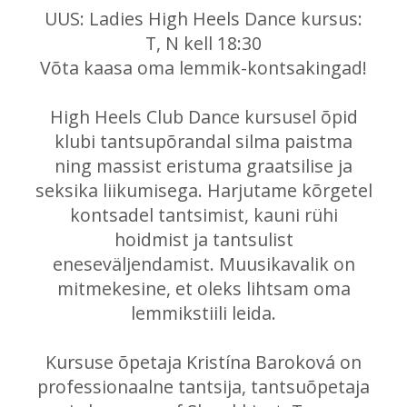
UUS: Ladies High Heels Dance kursus:
T, N kell 18:30
Võta kaasa oma lemmik-kontsakingad!
High Heels Club Dance kursusel õpid
klubi tantsupõrandal silma paistma
ning massist eristuma graatsilise ja
seksika liikumisega. Harjutame kõrgetel
kontsadel tantsimist, kauni rühi
hoidmist ja tantsulist
eneseväljendamist. Muusikavalik on
mitmekesine, et oleks lihtsam oma
lemmikstiili leida.
Kursuse õpetaja Kristína Baroková on
professionaalne tantsija, tantsuõpetaja