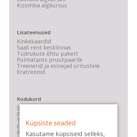
Kizomba algkursus
Lisateenused
Kinkekaardid
Saali rent kesklinnas
Tüdrukute õhtu pakett
Pulmatants pruutpaarile
Treenerid ja esinejad üritustele
Eratrennid
Kodukord
Stuudio sisekord
Privaatsustingimused
Tasemete kirjeldused
Küpsiste seaded
E-poe tingimused
Parkimise info
Kasutame küpsiseid selleks,