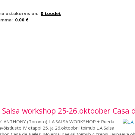
nu ostukorvis on:
0 toodet
umma:
0.00 €
 Salsa workshop 25-26.oktoober Casa d
-ANTHONY (Toronto) L.A.SALSA WORKSHOP + Rueda
avõistluste IV etapp! 25. ja 26.oktoobril toimub L.A Salsa
shop Casa de Bailes. Mõlemal päeval toimub 4 trenni, laupäeva 