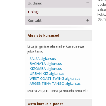
Uudised
oodat
salsa
Blogi
kokk
06.1
Kontakt
Algajate kursused
Liitu järgmise
algajate kursusega
juba täna:
-
SALSA algkursus
-
BACHATA algkursus
-
KIZOMBA algkursus
-
URBAN KIZ algkursus
-
WEST COAST SWING algkursus
-
ARGENTIINA TANGO algkursus
Murra välja rutiinist ja muuda oma elu!
Osta kursus e-poest