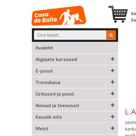
Si
S
Avaleht
Algajate kursused
E-pood
Trennikava
Üritused ja peod
Hinnad ja teenused
L.A
Kasulik info
MARK
Meist
karik
work