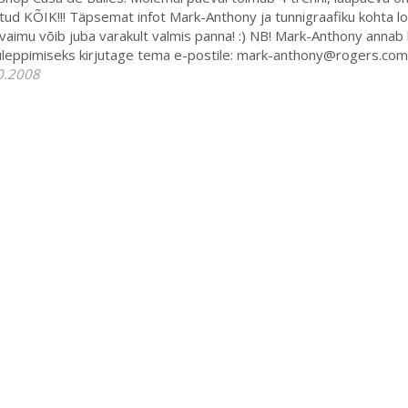
ud KÕIK!!! Täpsemat infot Mark-Anthony ja tunnigraafiku kohta loe 
vaimu võib juba varakult valmis panna! :) NB! Mark-Anthony annab k
uleppimiseks kirjutage tema e-postile: mark-anthony@rogers.com
0.2008