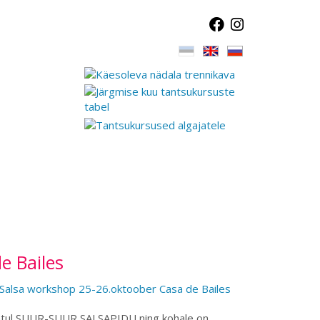
e Bailes
õhtul SUUR-SUUR SALSAPIDU ning kohale on