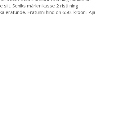
siit. Seniks märkmikusse 2 risti ning
a eratunde. Eratunni hind on 650.-krooni. Aja