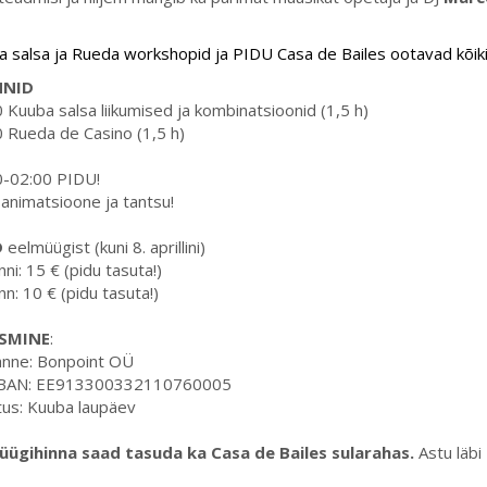
 salsa ja Rueda workshopid ja PIDU Casa de Bailes ootavad kõiki ta
NNID
 Kuuba salsa liikumised ja kombinatsioonid (1,5 h)
 Rueda de Casino (1,5 h)
0-02:00 PIDU!
 animatsioone ja tantsu!
D
eelmüügist (kuni 8. aprillini)
nni: 15 € (pidu tasuta!)
nn: 10 € (pidu tasuta!)
SMINE
:
anne: Bonpoint OÜ
IBAN: EE913300332110760005
tus: Kuuba laupäev
üügihinna saad tasuda ka Casa de Bailes sularahas.
Astu läbi 