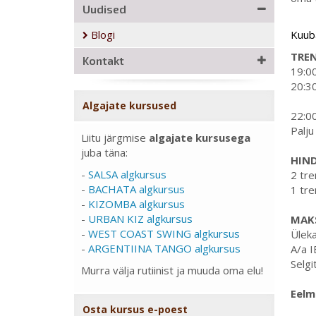
Uudised
Blogi
Kuuba
TRE
Kontakt
19:00
20:30
Algajate kursused
22:0
Palju
Liitu järgmise
algajate kursusega
juba täna:
HIN
-
SALSA algkursus
2 tre
-
BACHATA algkursus
1 tre
-
KIZOMBA algkursus
-
URBAN KIZ algkursus
MAK
-
WEST COAST SWING algkursus
Ülek
-
ARGENTIINA TANGO algkursus
A/a 
Selgi
Murra välja rutiinist ja muuda oma elu!
Eelm
Osta kursus e-poest