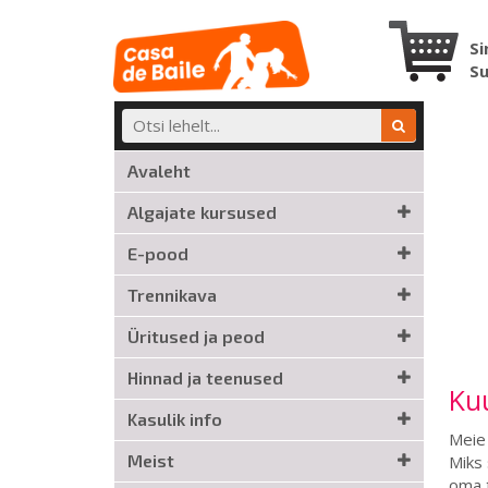
Si
S
Avaleht
Algajate kursused
E-pood
Trennikava
Üritused ja peod
Hinnad ja teenused
Kuu
Kasulik info
Meie 
Meist
Miks 
oma t