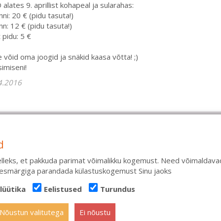
alates 9. aprillist kohapeal ja sularahas:
nni: 20 € (pidu tasuta!)
nn: 12 € (pidu tasuta!)
t pidu: 5 €
 võid oma joogid ja snäkid kaasa võtta! ;)
imiseni!
4.2016
ateenused
Kodukord
C
d
kaardid
Stuudio sisekord
M
 rent kesklinnas
Privaatsustingimused
s
lleks, et pakkuda parimat võimalikku kogemust. Need võimaldavad
kute õhtu pakett
Tasemete kirjeldused
t
 eesmärgiga parandada külastuskogemust Sinu jaoks
tants pruutpaarile
E-poe tingimused
t
rid ja esinejad üritustele
Parkimise info
m
lüütika
Eelistused
Turundus
ennid
KKK
T
Nõustun valitutega
Ei nõustu