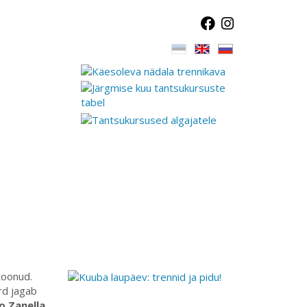
toonud.
ord jagab
o Zanella
.