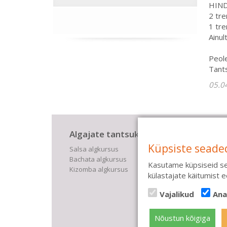
HIND 
2 tre
1 tre
Ainul
Peole
Tants
05.0
Algajate tantsukursused
Lis
Küpsiste seade
Salsa algkursus
Kinke
Bachata algkursus
Saali
Kasutame küpsiseid se
Kizomba algkursus
Tüdru
külastajate käitumist
Pulma
Treene
Vajalikud
Ana
Eratr
Nõustun kõigiga