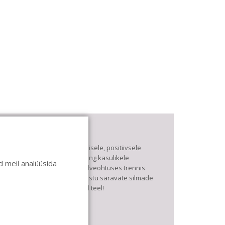
asa de Baile
e pühendume lõbusale olemisele, positiivsele
eltskonnale ja huvitavatele ning kasulikele
 meil analüüsida
antsudele. Kui mõnes meie talveõhtuses trennis
uled kustutada, siis vaatab vastu säravate silmade
eri, mis näitab, et oleme õigel teel!
ule ka sina meie sekka.