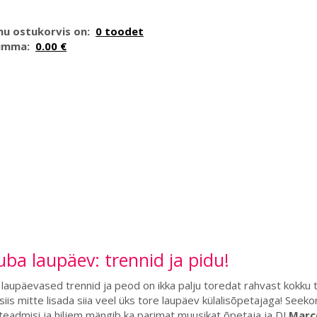
nu ostukorvis on:
0 toodet
umma:
0.00 €
ba laupäev: trennid ja pidu!
laupäevased trennid ja peod on ikka palju toredat rahvast kokku 
siis mitte lisada siia veel üks tore laupäev külalisõpetajaga! Seek
eadmisi ja hiljem mängib ka parimat muusikat õpetaja ja DJ
Marc