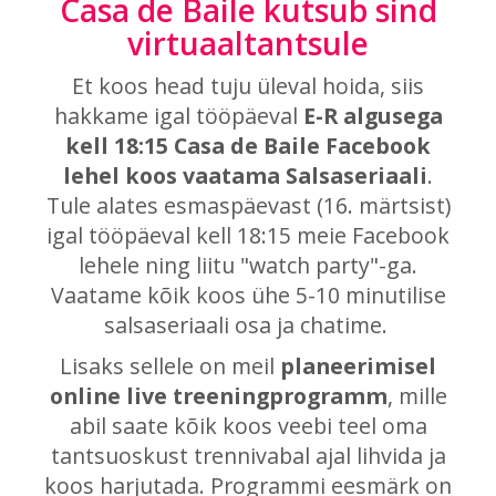
Casa de Baile kutsub sind
virtuaaltantsule
Et koos head tuju üleval hoida, siis
hakkame igal tööpäeval
E-R algusega
kell 18:15 Casa de Baile Facebook
lehel koos vaatama Salsaseriaali
.
Tule alates esmaspäevast (16. märtsist)
igal tööpäeval kell 18:15 meie Facebook
lehele ning liitu "watch party"-ga.
Vaatame kõik koos ühe 5-10 minutilise
salsaseriaali osa ja chatime.
Lisaks sellele on meil
planeerimisel
online live treeningprogramm
, mille
abil saate kõik koos veebi teel oma
tantsuoskust trennivabal ajal lihvida ja
koos harjutada. Programmi eesmärk on