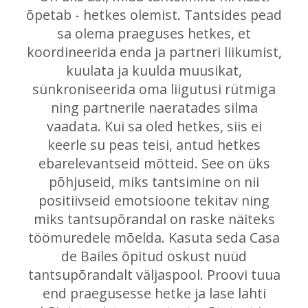
õpetab - hetkes olemist. Tantsides pead
sa olema praeguses hetkes, et
koordineerida enda ja partneri liikumist,
kuulata ja kuulda muusikat,
sünkroniseerida oma liigutusi rütmiga
ning partnerile naeratades silma
vaadata. Kui sa oled hetkes, siis ei
keerle su peas teisi, antud hetkes
ebarelevantseid mõtteid. See on üks
põhjuseid, miks tantsimine on nii
positiivseid emotsioone tekitav ning
miks tantsupõrandal on raske näiteks
töömuredele mõelda. Kasuta seda Casa
de Bailes õpitud oskust nüüd
tantsupõrandalt väljaspool. Proovi tuua
end praegusesse hetke ja lase lahti