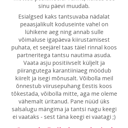
sinu päevi muudab.
Esialgsed kaks tantsuvaba nädalat
peaasjalikult koduseinte vahel on
lühikene aeg ning annab sulle
võimaluse igapäeva kiirustamisest
puhata, et seejärel taas täiel rinnal koos
partneritega tantsu nautima asuda.
Vaata asju positiivselt küljelt ja
piirangutega karantiiniaeg möödub
kiirelt ja isegi mõnusalt. Võibolla meil
õnnestub viirusepuhang Eestis koos
tõkestada, võibolla mitte, aga me oleme
vähemalt üritanud. Pane nüüd üks
salsalugu mängima ja tantsi nagu keegi
ei vaataks - sest täna keegi ei vaatagi ;)