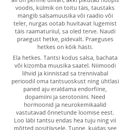
voodis, külmik on toitu täis, taustaks
mängib salsamuusika või raadio või
teler, nurgas ootab huvitavat lugemist
täis raamaturiiul, sa oled terve. Naudi
praegust hetke, pidevalt. Praeguses
hetkes on kõik hästi.
Ela hetkes. Tantsi kodus salsa, bachata
või kizomba muusika saatel. Niimoodi
lihvid ja kinnistad sa trennivabal
perioodil oma tantsuoskust ning ühtlasi
paned aju eraldama endorfiine,
dopamiini ja serotoniini. Need
hormoonid ja neurokemikaalid
vastutavad õnnetunde loomise eest.
Loo läbi tantsu endas hea tuju ning vii
mõtted positiivsele. Tunne, kuidas see