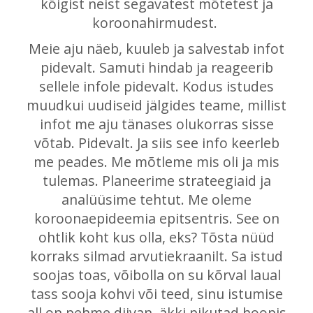
kõigist neist segavatest mõtetest ja
koroonahirmudest.
Meie aju näeb, kuuleb ja salvestab infot
pidevalt. Samuti hindab ja reageerib
sellele infole pidevalt. Kodus istudes
muudkui uudiseid jälgides teame, millist
infot me aju tänases olukorras sisse
võtab. Pidevalt. Ja siis see info keerleb
me peades. Me mõtleme mis oli ja mis
tulemas. Planeerime strateegiaid ja
analüüsime tehtut. Me oleme
koroonaepideemia epitsentris. See on
ohtlik koht kus olla, eks? Tõsta nüüd
korraks silmad arvutiekraanilt. Sa istud
soojas toas, võibolla on su kõrval laual
tass sooja kohvi või teed, sinu istumise
all on pehme diivan, äkki pikutad hoopis