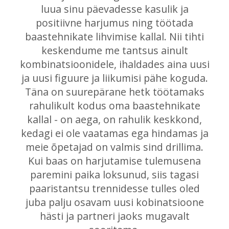
luua sinu päevadesse kasulik ja
positiivne harjumus ning töötada
baastehnikate lihvimise kallal. Nii tihti
keskendume me tantsus ainult
kombinatsioonidele, ihaldades aina uusi
ja uusi figuure ja liikumisi pähe koguda.
Täna on suurepärane hetk töötamaks
rahulikult kodus oma baastehnikate
kallal - on aega, on rahulik keskkond,
kedagi ei ole vaatamas ega hindamas ja
meie õpetajad on valmis sind drillima.
Kui baas on harjutamise tulemusena
paremini paika loksunud, siis tagasi
paaristantsu trennidesse tulles oled
juba palju osavam uusi kobinatsioone
hästi ja partneri jaoks mugavalt