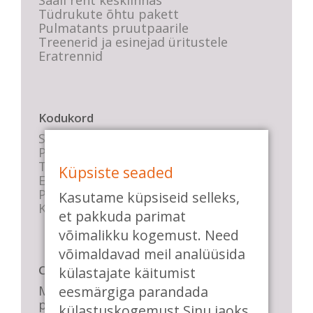
Saali rent kesklinnas
Tüdrukute õhtu pakett
Pulmatants pruutpaarile
Treenerid ja esinejad üritustele
Eratrennid
Kodukord
Stuudio sisekord
Privaatsustingimused
Tasemete kirjeldused
Küpsiste seaded
E-poe tingimused
Parkimise info
Kasutame küpsiseid selleks,
KKK
et pakkuda parimat
võimalikku kogemust. Need
võimaldavad meil analüüsida
Casa de Baile
külastajate käitumist
eesmärgiga parandada
Me pühendume lõbusale olemisele,
positiivsele seltskonnale ja
külastuskogemust Sinu jaoks