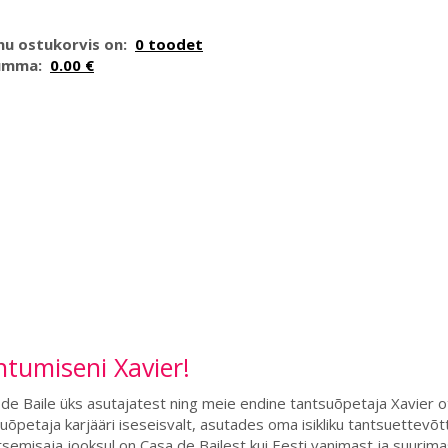
nu ostukorvis on:
0 toodet
umma:
0.00 €
tumiseni Xavier!
de Baile üks asutajatest ning meie endine tantsuõpetaja Xavier 
uõpetaja karjääri iseseisvalt, asutades oma isikliku tantsuettevõ
semisaja jooksul on Casa de Bailest kui Eesti vanimast ja suurima