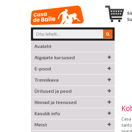
Si
S
Avaleht
Algajate kursused
E-pood
Trennikava
Üritused ja peod
Hinnad ja teenused
Koh
Kasulik info
Casa 
Meist
tants
tegut