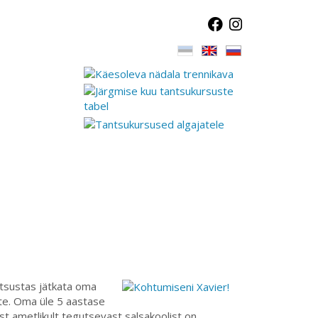
otsustas jätkata oma
tte. Oma üle 5 aastase
st ametlikult tegutsevast salsakoolist on