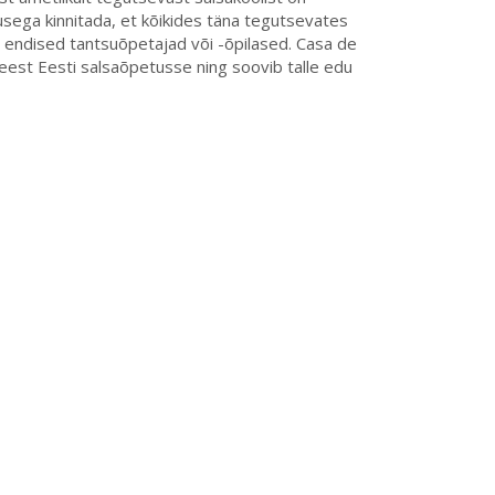
usega kinnitada, et kõikides täna tegutsevates
 endised tantsuõpetajad või -õpilased. Casa de
est Eesti salsaõpetusse ning soovib talle edu