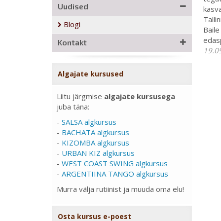
Uudised
kasva
Talli
Blogi
Baile
edas
Kontakt
19.0
Algajate kursused
Liitu järgmise
algajate kursusega
juba täna:
-
SALSA algkursus
-
BACHATA algkursus
-
KIZOMBA algkursus
-
URBAN KIZ algkursus
-
WEST COAST SWING algkursus
-
ARGENTIINA TANGO algkursus
Murra välja rutiinist ja muuda oma elu!
Osta kursus e-poest