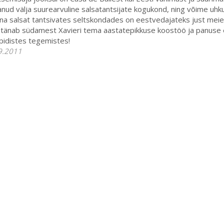
nud välja suurearvuline salsatantsijate kogukond, ning võime uhk
nna salsat tantsivates seltskondades on eestvedajateks just meie
 tänab südamest Xavieri tema aastatepikkuse koostöö ja panuse e
pidistes tegemistes!
9.2011