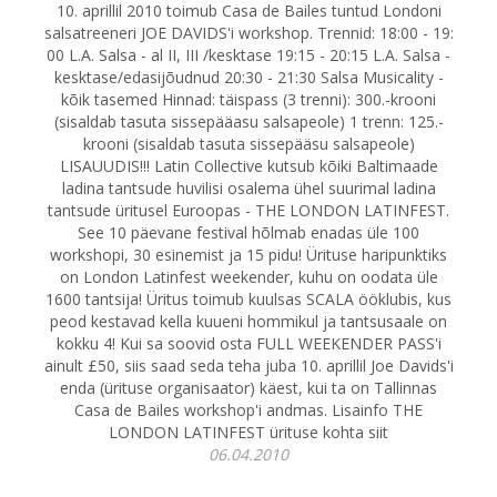
10. aprillil 2010 toimub Casa de Bailes tuntud Londoni
salsatreeneri JOE DAVIDS'i workshop. Trennid: 18:00 - 19:
00 L.A. Salsa - al II, III /kesktase 19:15 - 20:15 L.A. Salsa -
kesktase/edasijõudnud 20:30 - 21:30 Salsa Musicality -
kõik tasemed Hinnad: täispass (3 trenni): 300.-krooni
(sisaldab tasuta sissepääasu salsapeole) 1 trenn: 125.-
krooni (sisaldab tasuta sissepääsu salsapeole)
LISAUUDIS!!! Latin Collective kutsub kõiki Baltimaade
ladina tantsude huvilisi osalema ühel suurimal ladina
tantsude üritusel Euroopas - THE LONDON LATINFEST.
See 10 päevane festival hõlmab enadas üle 100
workshopi, 30 esinemist ja 15 pidu! Ürituse haripunktiks
on London Latinfest weekender, kuhu on oodata üle
1600 tantsija! Üritus toimub kuulsas SCALA ööklubis, kus
peod kestavad kella kuueni hommikul ja tantsusaale on
kokku 4! Kui sa soovid osta FULL WEEKENDER PASS'i
ainult £50, siis saad seda teha juba 10. aprillil Joe Davids'i
enda (ürituse organisaator) käest, kui ta on Tallinnas
Casa de Bailes workshop'i andmas. Lisainfo THE
LONDON LATINFEST ürituse kohta siit
06.04.2010