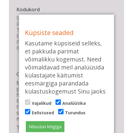
Kodukord
Stuudio sisekord
Privaatsustingimused
Tasemete kirjeldused
Küpsiste seaded
E-poe tingimused
Parkimise info
Kasutame küpsiseid selleks,
KKK
et pakkuda parimat
võimalikku kogemust. Need
võimaldavad meil analüüsida
Casa de Baile
külastajate käitumist
Me pühendume lõbusale olemisele,
eesmärgiga parandada
positiivsele seltskonnale ja
külastuskogemust Sinu jaoks
huvitavatele ning kasulikele
tantsudele. Kui mõnes meie
Vajalikud
Analüütika
talveõhtuses trennis tuled kustutada,
siis vaatab vastu säravate silmade
Eelistused
Turundus
meri, mis näitab, et oleme õigel teel!
Nõustun kõigiga
Tule ka sina meie sekka.