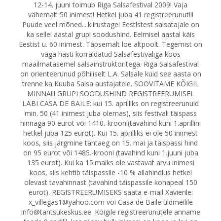
12-14. juuni toimub Riga Salsafestival 2009! Vaja
vähemalt 50 inimest! Hetkel juba 41 registreerunut!!!
Puude veel mõned....kiirustage! Eestlstest salsatajale on
ka sellel aastal grupi soodushind. Eelmisel aastal käis
Eestist u. 60 inimest. Täpsemalt loe altpoolt. Tegemist on
väga hästi korraldatud Salsafestivaliga koos
maailmatasemel salsainstruktoritega. Riga Salsafestival
on orienteerunud põhiliselt L.A. Salsale kuid see aasta on
trenne ka Kuuba Salsa austajatele. SOOVITAME KÕIGIL
MINNA!!! GRUPI SOODUSHIND REGISTREERUMISEL
LÄBI CASA DE BAILE: kui 15. aprilliks on registreerunuid
min. 50 (41 inimest juba olemas), siis festivali täispass
hinnaga 90 eurot või 1410.-krooni(tavahind kuni 1.aprillini
hetkel juba 125 eurot). Kui 15. aprilliks ei ole 50 inimest
koos, siis järgmine tähtaeg on 15. mai ja täispassi hind
on 95 eurot või 1485.-krooni (tavahind kuni 1.juuni juba
135 eurot). Kui ka 15.maiks ole vastavat arvu inimesi
koos, siis kehtib täispassile -10 % allahindlus hetkel
olevast tavahinnast (tavahind täispassile kohapeal 150
eurot). REGISTREERUMISEKS saata e-mail Xavierile:
x_villegas1@yahoo.com või Casa de Baile üldmeilile
info@tantsukeskus.ee. Kõigile registreerunutele anname