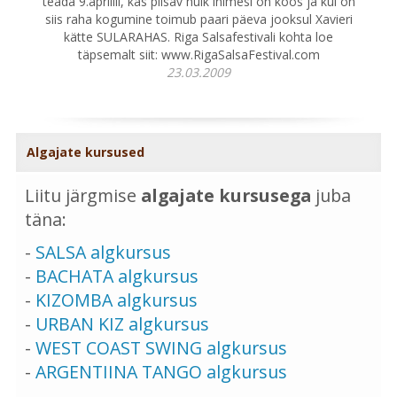
teada 9.aprillil, kas piisav hulk inimesi on koos ja kui on
siis raha kogumine toimub paari päeva jooksul Xavieri
kätte SULARAHAS. Riga Salsafestivali kohta loe
täpsemalt siit: www.RigaSalsaFestival.com
23.03.2009
Algajate kursused
Liitu järgmise
algajate kursusega
juba
täna:
-
SALSA algkursus
-
BACHATA algkursus
-
KIZOMBA algkursus
-
URBAN KIZ algkursus
-
WEST COAST SWING algkursus
-
ARGENTIINA TANGO algkursus