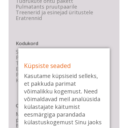
Tüdrukute õhtu pakett
Pulmatants pruutpaarile
Treenerid ja esinejad üritustele
Eratrennid
Kodukord
Stuudio sisekord
Privaatsustingimused
Tasemete kirjeldused
Küpsiste seaded
E-poe tingimused
Parkimise info
Kasutame küpsiseid selleks,
KKK
et pakkuda parimat
võimalikku kogemust. Need
võimaldavad meil analüüsida
Casa de Baile
külastajate käitumist
Me pühendume lõbusale olemisele,
eesmärgiga parandada
positiivsele seltskonnale ja
külastuskogemust Sinu jaoks
huvitavatele ning kasulikele