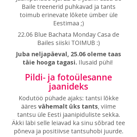
Baile treenerid puhkavad ja tants
toimub erinevate lõkete ümber üle
Eestimaa ;)
22.06 Blue Bachata Monday Casa de
Bailes siiski TOIMUB :)
Juba neljapäeval, 25.06 oleme taas
täie hooga tagasi.
Ilusaid pühi!
Pildi- ja fotoülesanne
jaanideks
Kodutöö pühade ajaks: tantsi lõkke
ääres
vähemalt üks tants
, viime
tantsu üle Eesti jaanipiduliste sekka.
Äkki läbi selle leiavad ka sinu sõbrad tee
põneva ja positiivse tantsuhobi juurde.