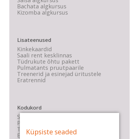
Salsa algkursus
Bachata algkursus
Kizomba algkursus
Lisateenused
Kinkekaardid
Saali rent kesklinnas
Tüdrukute õhtu pakett
Pulmatants pruutpaarile
Treenerid ja esinejad üritustele
Eratrennid
Kodukord
Stuudio sisekord
Privaatsustingimused
Tasemete kirjeldused
Küpsiste seaded
E-poe tingimused