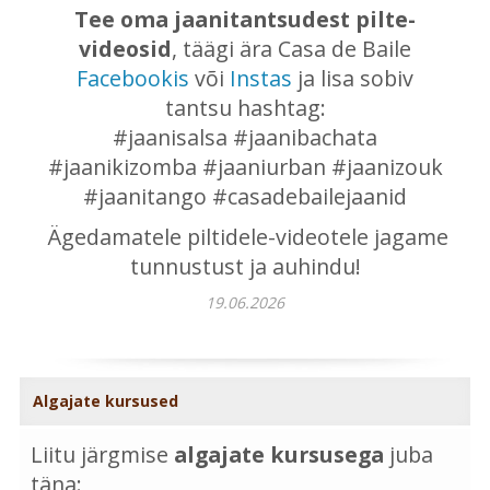
Tee oma jaanitantsudest pilte-
videosid
, täägi ära Casa de Baile
Facebookis
või
Instas
ja lisa sobiv
tantsu hashtag:
#jaanisalsa #jaanibachata
#jaanikizomba #jaaniurban #jaanizouk
#jaanitango #casadebailejaanid
Ägedamatele piltidele-videotele jagame
tunnustust ja auhindu!
19.06.2026
Algajate kursused
Liitu järgmise
algajate kursusega
juba
täna: