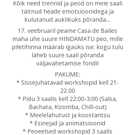
Kõik need trennid ja peod on meie saali
täitnud heade emotsioonidega ja
kulutanud auklikuks põranda...
17. veebruaril peame Casa de Bailes
maha ühe suure HINDAMATU peo, mille
piletihinna määrab igaüks ise: kogu tulu
läheb suure saali põranda
väljavahetamise fondi!
PAKUME:
* Sissejuhatavad workshopid kell 21-
22.00
* Pidu 3 saalis kell 22:00-3:00 (Salsa,
Bachata, Kizomba, Chill-out)
* Meelelahutust ja koostantsu
* Esinejad ja animatsioonid
* Peoeelsed workshopid 3 saalis