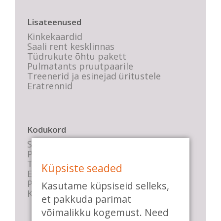
Lisateenused
Kinkekaardid
Saali rent kesklinnas
Tüdrukute õhtu pakett
Pulmatants pruutpaarile
Treenerid ja esinejad üritustele
Eratrennid
Kodukord
Stuudio sisekord
Privaatsustingimused
Tasemete kirjeldused
Küpsiste seaded
E-poe tingimused
Parkimise info
Kasutame küpsiseid selleks,
KKK
et pakkuda parimat
võimalikku kogemust. Need