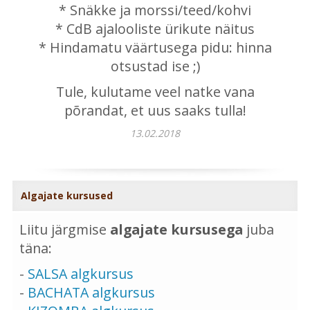
* Snäkke ja morssi/teed/kohvi
* CdB ajalooliste ürikute näitus
* Hindamatu väärtusega pidu: hinna
otsustad ise ;)
Tule, kulutame veel natke vana
põrandat, et uus saaks tulla!
13.02.2018
Algajate kursused
Liitu järgmise
algajate kursusega
juba
täna:
-
SALSA algkursus
-
BACHATA algkursus