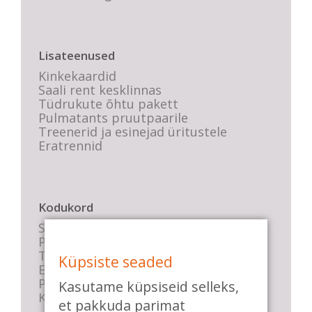
Lisateenused
Kinkekaardid
Saali rent kesklinnas
Tüdrukute õhtu pakett
Pulmatants pruutpaarile
Treenerid ja esinejad üritustele
Eratrennid
Kodukord
Stuudio sisekord
Privaatsustingimused
Tasemete kirjeldused
Küpsiste seaded
E-poe tingimused
Parkimise info
Kasutame küpsiseid selleks,
KKK
et pakkuda parimat