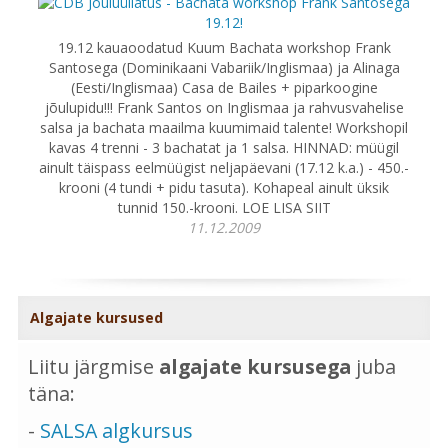
19.12 kauaoodatud Kuum Bachata workshop Frank
Santosega (Dominikaani Vabariik/Inglismaa) ja Alinaga
(Eesti/Inglismaa) Casa de Bailes + piparkoogine
jõulupidu!!! Frank Santos on Inglismaa ja rahvusvahelise
salsa ja bachata maailma kuumimaid talente! Workshopil
kavas 4 trenni - 3 bachatat ja 1 salsa. HINNAD: müügil
ainult täispass eelmüügist neljapäevani (17.12 k.a.) - 450.-
krooni (4 tundi + pidu tasuta). Kohapeal ainult üksik
tunnid 150.-krooni. LOE LISA SIIT
11.12.2009
Algajate kursused
Liitu järgmise
algajate kursusega
juba
täna:
-
SALSA algkursus