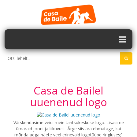
Casa de Bailel
uuenenud logo
Värskendasime veidi meie tantsukeskuse logo. Lisasime
ümaraid jooni ja liikuvust. Ärge siis ära ehmatage, kui
mõnda aega näete veel erinevaid logotüüpe ringluses;)