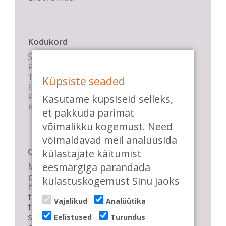
Kodukord
Stuudio sisekord
Privaatsustingimused
Tasemete kirjeldused
Küpsiste seaded
E-poe tingimused
Parkimise info
Kasutame küpsiseid selleks,
KKK
et pakkuda parimat
võimalikku kogemust. Need
võimaldavad meil analüüsida
Casa de Baile
külastajate käitumist
eesmärgiga parandada
Me pühendume lõbusale olemisele,
positiivsele seltskonnale ja
külastuskogemust Sinu jaoks
huvitavatele ning kasulikele
tantsudele. Kui mõnes meie
Vajalikud
Analüütika
talveõhtuses trennis tuled kustutada,
siis vaatab vastu säravate silmade
Eelistused
Turundus