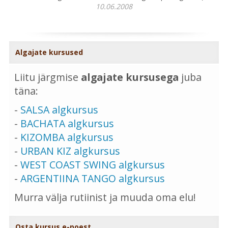
10.06.2008
Algajate kursused
Liitu järgmise
algajate kursusega
juba
täna:
-
SALSA algkursus
-
BACHATA algkursus
-
KIZOMBA algkursus
-
URBAN KIZ algkursus
-
WEST COAST SWING algkursus
-
ARGENTIINA TANGO algkursus
Murra välja rutiinist ja muuda oma elu!
Osta kursus e-poest