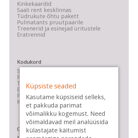
Kinkekaardid
Saali rent kesklinnas
Tüdrukute õhtu pakett
Pulmatants pruutpaarile
Treenerid ja esinejad üritustele
Eratrennid
Kodukord
Stuudio sisekord
Privaatsustingimused
Tasemete kirjeldused
Küpsiste seaded
E-poe tingimused
Parkimise info
Kasutame küpsiseid selleks,
KKK
et pakkuda parimat
võimalikku kogemust. Need
võimaldavad meil analüüsida
Casa de Baile
külastajate käitumist