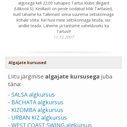
algusega kell 22:00 salsapeo Tartus klubis Illegard
(Ülikooli 5). Kindlasti on peole oodatud kõik Tartlased,
kuid tahame ka Tallinnast sinna suurema seltskonnaga
kohale sõita. Kel huvi meie seltskonnaga liituda, siis
andke teada. Läheme ja tantsime vahelduseks ka
Tartus!!!
11.10.2007
Algajate kursused
Liitu järgmise
algajate kursusega
juba
täna:
-
SALSA algkursus
-
BACHATA algkursus
-
KIZOMBA algkursus
-
URBAN KIZ algkursus
-
WEST COAST SWING algkursus