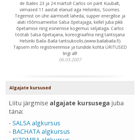
de Bailes 23 ja 24 märtsil! Carlos on pärit Kuubalt,
viimased 11 aastat elanud aga Helsinkis, Soomes.
Tegemist on ühe äärmiselt laheda, supper energilise ja
alati rõõmsameelse Salsa õpetajaga, kellel juba pikk
õpetamise ning esinemise kogemus seljataga. Carlos
töötab Salsa õpetajana, koreograafina ning tantsijana
Helsinki Baila-Baila tantsukoolis.(www.bailabaila.fi)
Täpsem info registreerimise ja tundide kohta ÜRITUSED
lingi all!
06.03.2007
Algajate kursused
Liitu järgmise
algajate kursusega
juba
täna:
-
SALSA algkursus
-
BACHATA algkursus
-
KIZOMBA algkursus