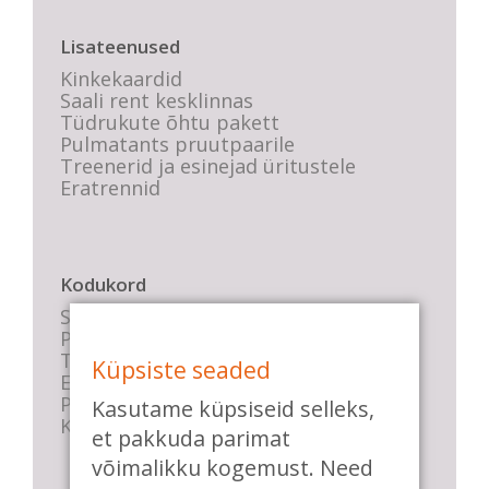
Lisateenused
Kinkekaardid
Saali rent kesklinnas
Tüdrukute õhtu pakett
Pulmatants pruutpaarile
Treenerid ja esinejad üritustele
Eratrennid
Kodukord
Stuudio sisekord
Privaatsustingimused
Tasemete kirjeldused
Küpsiste seaded
E-poe tingimused
Parkimise info
Kasutame küpsiseid selleks,
KKK
et pakkuda parimat
võimalikku kogemust. Need