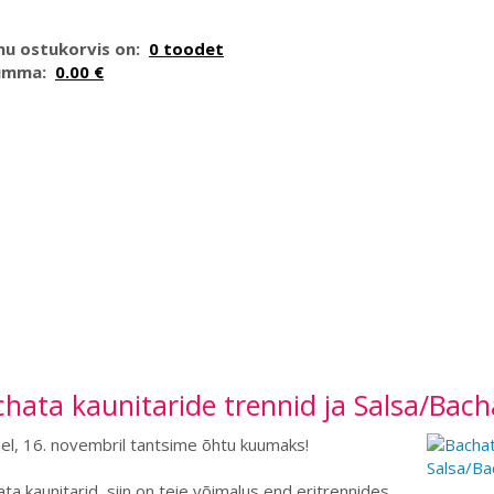
nu ostukorvis on:
0 toodet
umma:
0.00 €
hata kaunitaride trennid ja Salsa/Bac
l, 16. novembril tantsime õhtu kuumaks!
ta kaunitarid, siin on teie võimalus end eritrennides