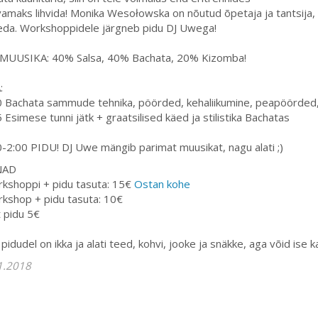
amaks lihvida! Monika Wesołowska on nõutud õpetaja ja tantsija,
eda. Workshoppidele järgneb pidu DJ Uwega!
MUUSIKA: 40% Salsa, 40% Bachata, 20% Kizomba!
:
 Bachata sammude tehnika, pöörded, kehaliikumine, peapöörded,
 Esimese tunni jätk + graatsilised käed ja stilistika Bachatas
-2:00 PIDU! DJ Uwe mängib parimat muusikat, nagu alati ;)
NAD
kshoppi + pidu tasuta: 15€
Ostan kohe
kshop + pidu tasuta: 10€
t pidu 5€
pidudel on ikka ja alati teed, kohvi, jooke ja snäkke, aga võid ise 
1.2018