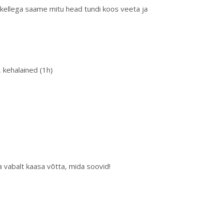
 kellega saame mitu head tundi koos veeta ja
 kehalained (1h)
ka vabalt kaasa võtta, mida soovid!