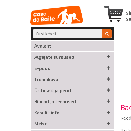
Si
S
Avaleht
Algajate kursused
E-pood
Trennikava
Üritused ja peod
Hinnad ja teenused
Bac
Kasulik info
Reede
Meist
Bacha