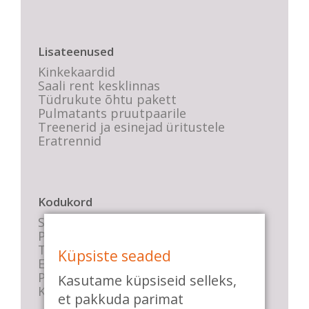
Lisateenused
Kinkekaardid
Saali rent kesklinnas
Tüdrukute õhtu pakett
Pulmatants pruutpaarile
Treenerid ja esinejad üritustele
Eratrennid
Kodukord
Stuudio sisekord
Privaatsustingimused
Tasemete kirjeldused
Küpsiste seaded
E-poe tingimused
Parkimise info
Kasutame küpsiseid selleks,
KKK
et pakkuda parimat