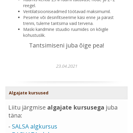
reegel.
Ventilatsiooniseadmed töötavad maksimumil.
Peseme või desinfitseerime käsi enne ja pärast
trenni, tuleme tantsima vaid tervena.
Maski kandmine stuudio ruumides on kõigile
kohustuslik.
Tantsimiseni juba õige pea!
23.04.2021
Algajate kursused
Liitu järgmise
algajate kursusega
juba
täna:
-
SALSA algkursus