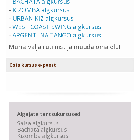
-
BACHATA algkursus
-
KIZOMBA algkursus
-
URBAN KIZ algkursus
-
WEST COAST SWING algkursus
-
ARGENTIINA TANGO algkursus
Murra välja rutiinist ja muuda oma elu!
Osta kursus e-poest
Algajate tantsukursused
Salsa algkursus
Bachata algkursus
Kizomba algkursus