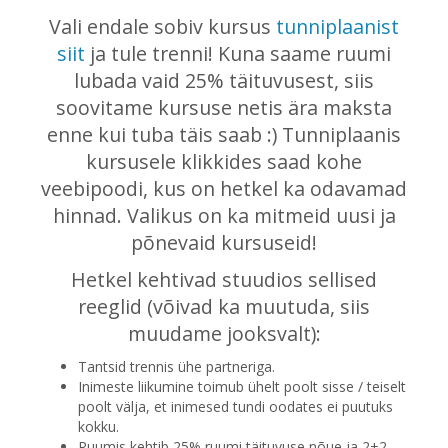
Vali endale sobiv kursus
tunniplaanist
siit
ja tule trenni! Kuna saame ruumi
lubada vaid 25% täituvusest, siis
soovitame kursuse netis ära maksta
enne kui tuba täis saab :) Tunniplaanis
kursusele klikkides saad kohe
veebipoodi, kus on hetkel ka odavamad
hinnad. Valikus on ka mitmeid uusi ja
põnevaid kursuseid!
Hetkel kehtivad stuudios sellised
reeglid (võivad ka muutuda, siis
muudame jooksvalt):
Tantsid trennis ühe partneriga.
Inimeste liikumine toimub ühelt poolt sisse / teiselt
poolt välja, et inimesed tundi oodates ei puutuks
kokku.
Ruumis kehtib 25% ruumi täituvuse nõue ja 2+2