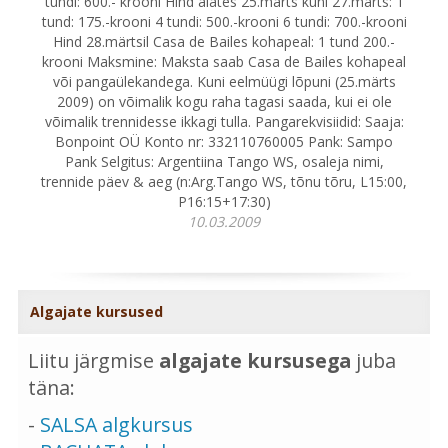
tundi: 600.- krooni Hind alates 25.märts kuni 27.märts: 1
tund: 175.-krooni 4 tundi: 500.-krooni 6 tundi: 700.-krooni
Hind 28.märtsil Casa de Bailes kohapeal: 1 tund 200.-
krooni Maksmine: Maksta saab Casa de Bailes kohapeal
või pangaülekandega. Kuni eelmüügi lõpuni (25.märts
2009) on võimalik kogu raha tagasi saada, kui ei ole
võimalik trennidesse ikkagi tulla. Pangarekvisiidid: Saaja:
Bonpoint OÜ Konto nr: 332110760005 Pank: Sampo
Pank Selgitus: Argentiina Tango WS, osaleja nimi,
trennide päev & aeg (n:Arg.Tango WS, tõnu tõru, L15:00,
P16:15+17:30)
10.03.2009
Algajate kursused
Liitu järgmise
algajate kursusega
juba
täna:
-
SALSA algkursus