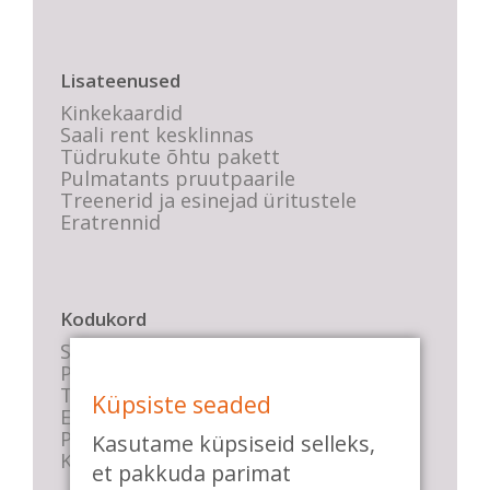
Lisateenused
Kinkekaardid
Saali rent kesklinnas
Tüdrukute õhtu pakett
Pulmatants pruutpaarile
Treenerid ja esinejad üritustele
Eratrennid
Kodukord
Stuudio sisekord
Privaatsustingimused
Tasemete kirjeldused
Küpsiste seaded
E-poe tingimused
Parkimise info
Kasutame küpsiseid selleks,
KKK
et pakkuda parimat