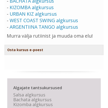
-
BACHATA algkursus
-
KIZOMBA algkursus
-
URBAN KIZ algkursus
-
WEST COAST SWING algkursus
-
ARGENTIINA TANGO algkursus
Murra välja rutiinist ja muuda oma elu!
Osta kursus e-poest
Algajate tantsukursused
Salsa algkursus
Bachata algkursus
Kizomba algkursus