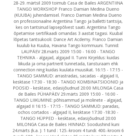
28-29. märtsil 2009 toimub Casa de Bailes ARGENTIINA
TANGO WORKSHOP Franco Damian Medina Dueno
(KUUBA) juhendamisel. Franco Damian Medina Dueno
on professionaalne Argentiina Tango ja balletti tantsija,
kes on tantsinud lapsepõlvest saati. Argentiina Tango
õpetamise sertifikaadi omandas 3 aastat tagasi. Kuubal
lõpetas tantsukooli: Dance Art Acdemy. Franco Damian
kuulub ka Kuuba, Havana Tango kommuuni. Tunnid:
LAUPÄEV 28.märts 2009 15:00 - 16:00 - TANGO
TEHNIKA - algajad, algajad II. Tunni Kirjeldus: kuidas
liikuda ja oma partnerit tunnetada, tansturaam ehk
connection ning kuidas kuulata muusikat. 16:15 - 17:15 -
TANGO SAMMUD: arrastradas, sacadas - algajad II,
kesktase 17:30 - 18:30 - TANGO KOMBINATSIOONID ja
POOSID - kesktase, edasijõudnud 20:00 MILONGA Casa
de Bailes PÜHAPÄEV 29.märts 2009 15:00 - 16:00 -
TANGO LIIKUMINE: põhisammud ja molinete - algajad,
algajad II 16:15 - 17:15 - TANGO SAMMUD: paradas,
ochos cortados - algajad II, kesktase 17:30 -18:30 -
TANGO HÜPPED - kesktase, edasijõudnud 20:00
MILONGA Casa de Bailes HINNAD: Soodushind kuni
24.märts (k.a. ): 1 tund : 125.-krooni 4 tundi: 400.-krooni 6