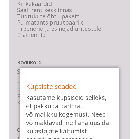
Kinkekaardid
Saali rent kesklinnas
Tüdrukute õhtu pakett
Pulmatants pruutpaarile
Treenerid ja esinejad üritustele
Eratrennid
Kodukord
Stuudio sisekord
Privaatsustingimused
Tasemete kirjeldused
Küpsiste seaded
E-poe tingimused
Parkimise info
Kasutame küpsiseid selleks,
KKK
et pakkuda parimat
võimalikku kogemust. Need
võimaldavad meil analüüsida
Casa de Baile
külastajate käitumist