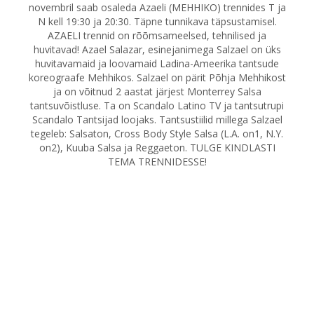
novembril saab osaleda Azaeli (MEHHIKO) trennides T ja
N kell 19:30 ja 20:30. Täpne tunnikava täpsustamisel.
AZAELI trennid on rõõmsameelsed, tehnilised ja
huvitavad! Azael Salazar, esinejanimega Salzael on üks
huvitavamaid ja loovamaid Ladina-Ameerika tantsude
koreograafe Mehhikos. Salzael on pärit Põhja Mehhikost
ja on võitnud 2 aastat järjest Monterrey Salsa
tantsuvõistluse. Ta on Scandalo Latino TV ja tantsutrupi
Scandalo Tantsijad loojaks. Tantsustiilid millega Salzael
tegeleb: Salsaton, Cross Body Style Salsa (L.A. on1, N.Y.
on2), Kuuba Salsa ja Reggaeton. TULGE KINDLASTI
TEMA TRENNIDESSE!