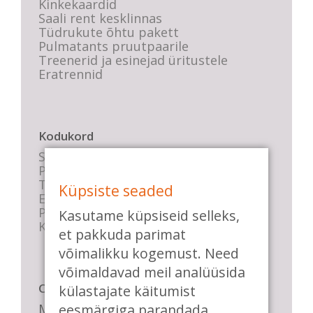
Kinkekaardid
Saali rent kesklinnas
Tüdrukute õhtu pakett
Pulmatants pruutpaarile
Treenerid ja esinejad üritustele
Eratrennid
Kodukord
Stuudio sisekord
Privaatsustingimused
Tasemete kirjeldused
Küpsiste seaded
E-poe tingimused
Parkimise info
Kasutame küpsiseid selleks,
KKK
et pakkuda parimat
võimalikku kogemust. Need
võimaldavad meil analüüsida
Casa de Baile
külastajate käitumist
eesmärgiga parandada
Me pühendume lõbusale olemisele,