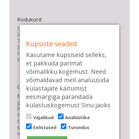
Kodukord
Stuudio sisekord
Privaatsustingimused
Tasemete kirjeldused
Küpsiste seaded
E-poe tingimused
Parkimise info
Kasutame küpsiseid selleks,
KKK
et pakkuda parimat
võimalikku kogemust. Need
võimaldavad meil analüüsida
Casa de Baile
külastajate käitumist
eesmärgiga parandada
Me pühendume lõbusale olemisele,
positiivsele seltskonnale ja
külastuskogemust Sinu jaoks
huvitavatele ning kasulikele
tantsudele. Kui mõnes meie
Vajalikud
Analüütika
talveõhtuses trennis tuled kustutada,
siis vaatab vastu säravate silmade
Eelistused
Turundus
meri, mis näitab, et oleme õigel teel!