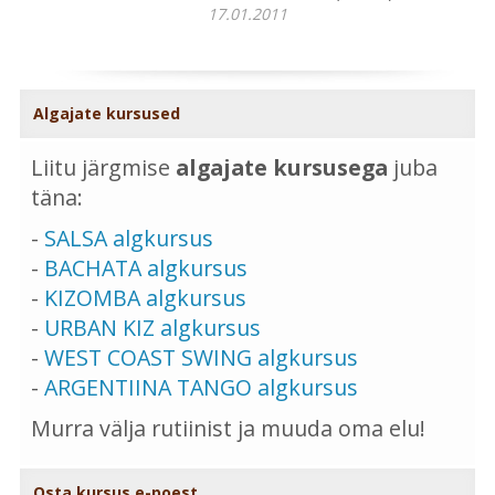
17.01.2011
Algajate kursused
Liitu järgmise
algajate kursusega
juba
täna:
-
SALSA algkursus
-
BACHATA algkursus
-
KIZOMBA algkursus
-
URBAN KIZ algkursus
-
WEST COAST SWING algkursus
-
ARGENTIINA TANGO algkursus
Murra välja rutiinist ja muuda oma elu!
Osta kursus e-poest