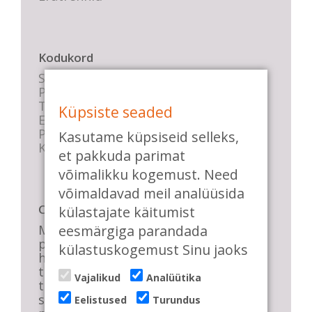
Kodukord
Stuudio sisekord
Privaatsustingimused
Tasemete kirjeldused
Küpsiste seaded
E-poe tingimused
Parkimise info
Kasutame küpsiseid selleks,
KKK
et pakkuda parimat
võimalikku kogemust. Need
võimaldavad meil analüüsida
Casa de Baile
külastajate käitumist
eesmärgiga parandada
Me pühendume lõbusale olemisele,
positiivsele seltskonnale ja
külastuskogemust Sinu jaoks
huvitavatele ning kasulikele
tantsudele. Kui mõnes meie
Vajalikud
Analüütika
talveõhtuses trennis tuled kustutada,
siis vaatab vastu säravate silmade
Eelistused
Turundus