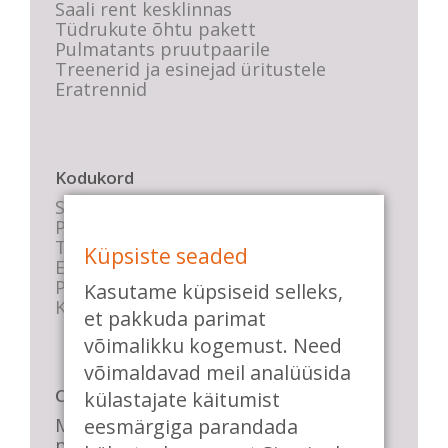
Saali rent kesklinnas
Tüdrukute õhtu pakett
Pulmatants pruutpaarile
Treenerid ja esinejad üritustele
Eratrennid
Kodukord
Stuudio sisekord
Privaatsustingimused
Tasemete kirjeldused
Küpsiste seaded
E-poe tingimused
Parkimise info
Kasutame küpsiseid selleks,
KKK
et pakkuda parimat
võimalikku kogemust. Need
võimaldavad meil analüüsida
Casa de Baile
külastajate käitumist
Me pühendume lõbusale olemisele,
eesmärgiga parandada
positiivsele seltskonnale ja