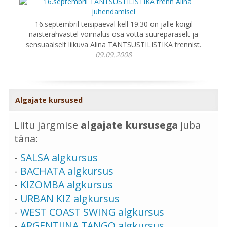
16.septembril teisipäeval kell 19:30 on jälle kõigil
naisterahvastel võimalus osa võtta suurepäraselt ja
sensuaalselt liikuva Alina TANTSUSTILISTIKA trennist.
09.09.2008
Algajate kursused
Liitu järgmise
algajate kursusega
juba
täna:
-
SALSA algkursus
-
BACHATA algkursus
-
KIZOMBA algkursus
-
URBAN KIZ algkursus
-
WEST COAST SWING algkursus
-
ARGENTIINA TANGO algkursus