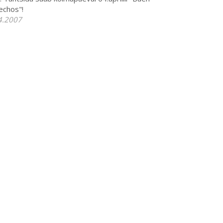
echos"!
4.2007