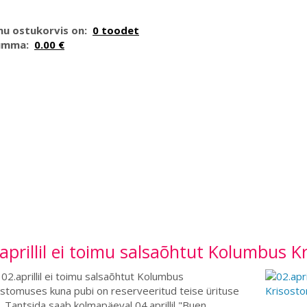
nu ostukorvis on:
0 toodet
umma:
0.00 €
aprillil ei toimu salsaõhtut Kolumbus 
02.aprillil ei toimu salsaõhtut Kolumbus
stomuses kuna pubi on reserveeritud teise ürituse
. Tantsida saab kolmapäeval 04.aprillil "Buen