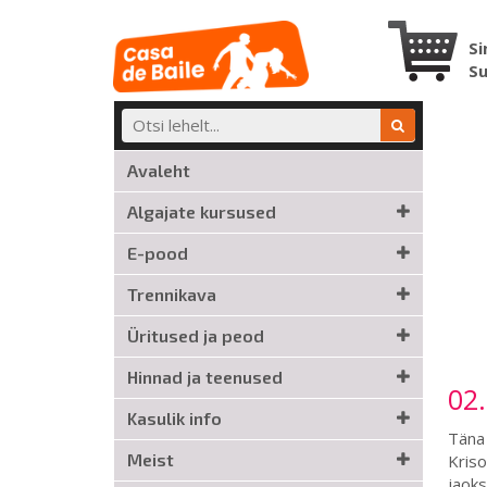
Si
S
Avaleht
Algajate kursused
E-pood
Trennikava
Üritused ja peod
Hinnad ja teenused
02.
Kasulik info
Täna 
Meist
Kriso
jaoks