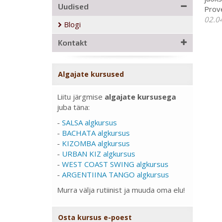
Uudised
Prov
02.0
Blogi
Kontakt
Algajate kursused
Liitu järgmise
algajate kursusega
juba täna:
-
SALSA algkursus
-
BACHATA algkursus
-
KIZOMBA algkursus
-
URBAN KIZ algkursus
-
WEST COAST SWING algkursus
-
ARGENTIINA TANGO algkursus
Murra välja rutiinist ja muuda oma elu!
Osta kursus e-poest