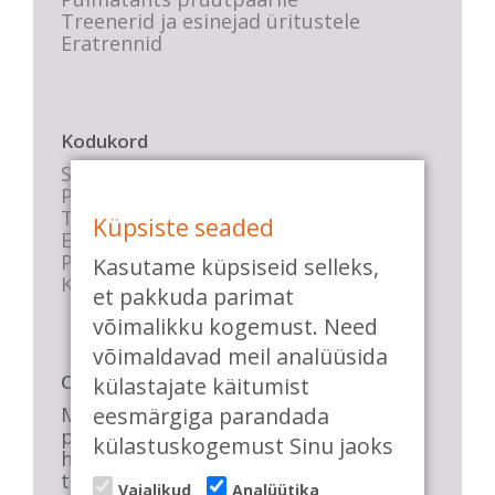
Treenerid ja esinejad üritustele
Eratrennid
Kodukord
Stuudio sisekord
Privaatsustingimused
Tasemete kirjeldused
Küpsiste seaded
E-poe tingimused
Parkimise info
Kasutame küpsiseid selleks,
KKK
et pakkuda parimat
võimalikku kogemust. Need
võimaldavad meil analüüsida
Casa de Baile
külastajate käitumist
Me pühendume lõbusale olemisele,
eesmärgiga parandada
positiivsele seltskonnale ja
külastuskogemust Sinu jaoks
huvitavatele ning kasulikele
tantsudele. Kui mõnes meie
Vajalikud
Analüütika