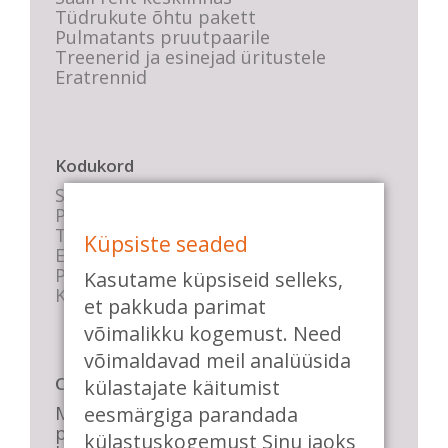
Tüdrukute õhtu pakett
Pulmatants pruutpaarile
Treenerid ja esinejad üritustele
Eratrennid
Kodukord
Stuudio sisekord
Privaatsustingimused
Tasemete kirjeldused
Küpsiste seaded
E-poe tingimused
Parkimise info
Kasutame küpsiseid selleks,
KKK
et pakkuda parimat
võimalikku kogemust. Need
võimaldavad meil analüüsida
Casa de Baile
külastajate käitumist
Me pühendume lõbusale olemisele,
eesmärgiga parandada
positiivsele seltskonnale ja
külastuskogemust Sinu jaoks