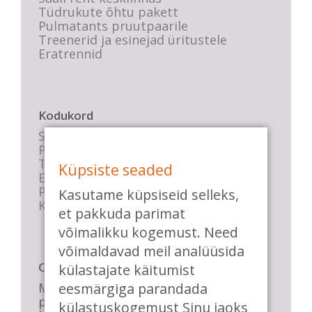
Tüdrukute õhtu pakett
Pulmatants pruutpaarile
Treenerid ja esinejad üritustele
Eratrennid
Kodukord
Stuudio sisekord
Privaatsustingimused
Tasemete kirjeldused
Küpsiste seaded
E-poe tingimused
Parkimise info
Kasutame küpsiseid selleks,
KKK
et pakkuda parimat
võimalikku kogemust. Need
võimaldavad meil analüüsida
Casa de Baile
külastajate käitumist
Me pühendume lõbusale olemisele,
eesmärgiga parandada
positiivsele seltskonnale ja
külastuskogemust Sinu jaoks