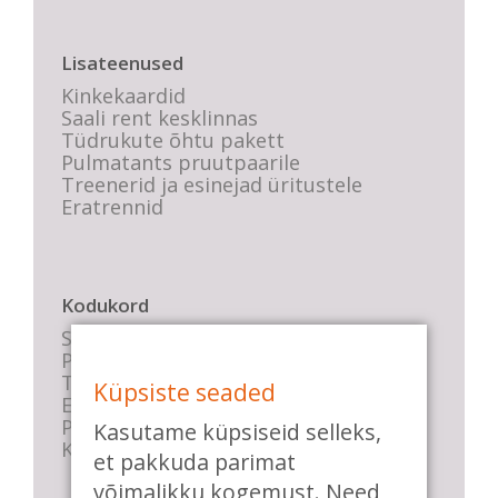
Lisateenused
Kinkekaardid
Saali rent kesklinnas
Tüdrukute õhtu pakett
Pulmatants pruutpaarile
Treenerid ja esinejad üritustele
Eratrennid
Kodukord
Stuudio sisekord
Privaatsustingimused
Tasemete kirjeldused
Küpsiste seaded
E-poe tingimused
Parkimise info
Kasutame küpsiseid selleks,
KKK
et pakkuda parimat
võimalikku kogemust. Need