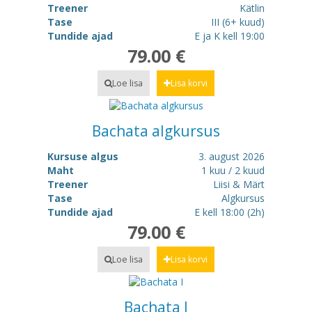
Treener
Kätlin
Tase
III (6+ kuud)
Tundide ajad
E ja K kell 19:00
79.00 €
Loe lisa
Lisa korvi
Bachata algkursus
Kursuse algus
3. august 2026
Maht
1 kuu / 2 kuud
Treener
Liisi & Märt
Tase
Algkursus
Tundide ajad
E kell 18:00 (2h)
79.00 €
Loe lisa
Lisa korvi
Bachata I