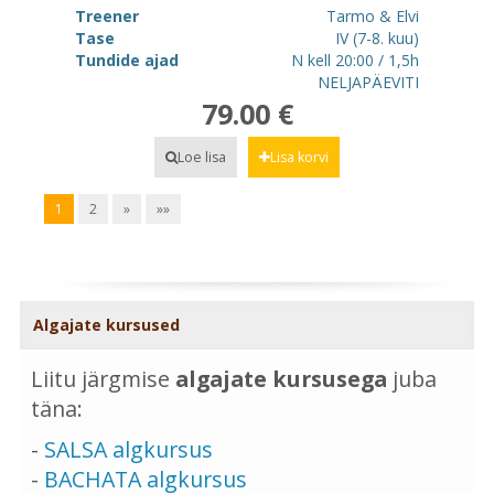
Treener
Tarmo & Elvi
Tase
IV (7-8. kuu)
Tundide ajad
N kell 20:00 / 1,5h
NELJAPÄEVITI
79.00 €
Loe lisa
Lisa korvi
1
2
»
»»
Algajate kursused
Liitu järgmise
algajate kursusega
juba
täna:
-
SALSA algkursus
-
BACHATA algkursus