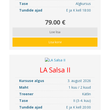
Tase
Algkursus
Tundide ajad
E ja K kell 18:00
79.00 €
Loe lisa
Lisa korvi
LA Salsa II
Kursuse algus
3. august 2026
Maht
1 kuu / 2 kuud
Treener
Kätlin
Tase
II (3-4. kuu)
Tundide ajad
E ja K kell 20:00