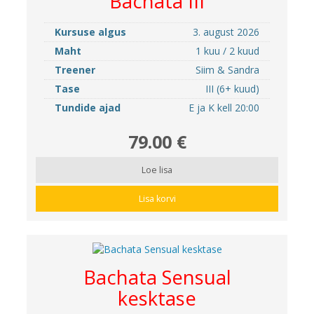
Bachata III
Kursuse algus
3. august 2026
Maht
1 kuu / 2 kuud
Treener
Siim & Sandra
Tase
III (6+ kuud)
Tundide ajad
E ja K kell 20:00
79.00 €
Loe lisa
Lisa korvi
Bachata Sensual
kesktase