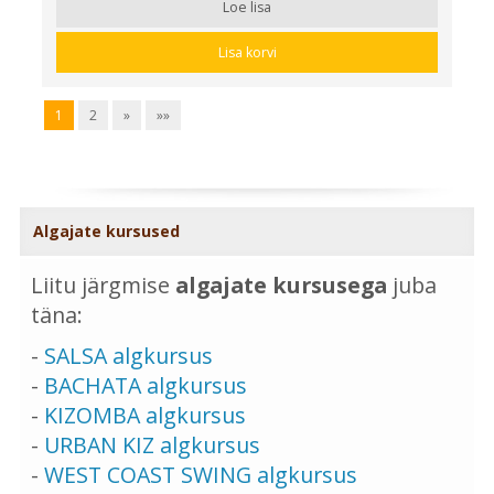
Loe lisa
Lisa korvi
1
2
»
»»
Algajate kursused
Liitu järgmise
algajate kursusega
juba
täna:
-
SALSA algkursus
-
BACHATA algkursus
-
KIZOMBA algkursus
-
URBAN KIZ algkursus
-
WEST COAST SWING algkursus