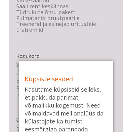
Kinkekaardid
Saali rent kesklinnas
Tüdrukute õhtu pakett
Pulmatants pruutpaarile
Treenerid ja esinejad üritustele
Eratrennid
Kodukord
Stuudio sisekord
Privaatsustingimused
Tasemete kirjeldused
Küpsiste seaded
E-poe tingimused
Parkimise info
Kasutame küpsiseid selleks,
KKK
et pakkuda parimat
võimalikku kogemust. Need
võimaldavad meil analüüsida
Casa de Baile
külastajate käitumist
Me pühendume lõbusale olemisele,
eesmärgiga parandada