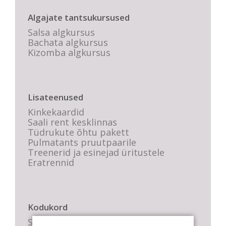
Algajate tantsukursused
Salsa algkursus
Bachata algkursus
Kizomba algkursus
Lisateenused
Kinkekaardid
Saali rent kesklinnas
Tüdrukute õhtu pakett
Pulmatants pruutpaarile
Treenerid ja esinejad üritustele
Eratrennid
Kodukord
Stuudio sisekord