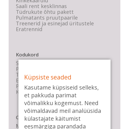
Kinkekaardid
Saali rent kesklinnas
Tüdrukute õhtu pakett
Pulmatants pruutpaarile
Treenerid ja esinejad üritustele
Eratrennid
Kodukord
Stuudio sisekord
Privaatsustingimused
Tasemete kirjeldused
Küpsiste seaded
E-poe tingimused
Parkimise info
Kasutame küpsiseid selleks,
KKK
et pakkuda parimat
võimalikku kogemust. Need
võimaldavad meil analüüsida
Casa de Baile
külastajate käitumist
Me pühendume lõbusale olemisele,
eesmärgiga parandada