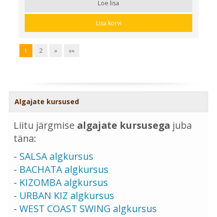
Loe lisa
Lisa korvi
1
2
»
»»
Algajate kursused
Liitu järgmise
algajate kursusega
juba
täna:
-
SALSA algkursus
-
BACHATA algkursus
-
KIZOMBA algkursus
-
URBAN KIZ algkursus
-
WEST COAST SWING algkursus