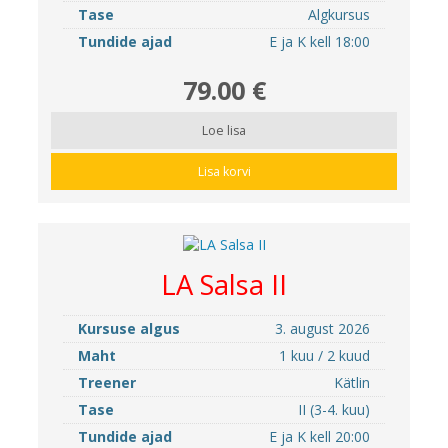
Tase
Algkursus
Tundide ajad
E ja K kell 18:00
79.00 €
Loe lisa
Lisa korvi
LA Salsa II
Kursuse algus
3. august 2026
Maht
1 kuu / 2 kuud
Treener
Kätlin
Tase
II (3-4. kuu)
Tundide ajad
E ja K kell 20:00