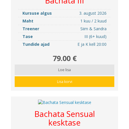
Bachata III
Kursuse algus
3. august 2026
Maht
1 kuu / 2 kuud
Treener
Siim & Sandra
Tase
III (6+ kuud)
Tundide ajad
E ja K kell 20:00
79.00 €
Loe lisa
Lisa korvi
Bachata Sensual
kesktase