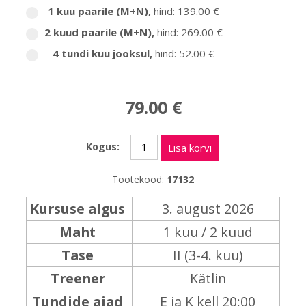
1 kuu paarile (M+N)
,
hind: 139.00 €
2 kuud paarile (M+N)
,
hind: 269.00 €
4 tundi kuu jooksul
,
hind: 52.00 €
79.00 €
Kogus:
Lisa korvi
Tootekood:
17132
Kursuse algus
3. august 2026
Maht
1 kuu / 2 kuud
Tase
II (3-4. kuu)
Treener
Kätlin
Tundide ajad
E ja K kell 20:00