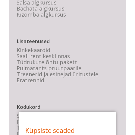
Salsa algkursus
Bachata algkursus
Kizomba algkursus
Lisateenused
Kinkekaardid
Saali rent kesklinnas
Tüdrukute õhtu pakett
Pulmatants pruutpaarile
Treenerid ja esinejad üritustele
Eratrennid
Kodukord
Stuudio sisekord
Privaatsustingimused
Tasemete kirjeldused
Küpsiste seaded
E-poe tingimused