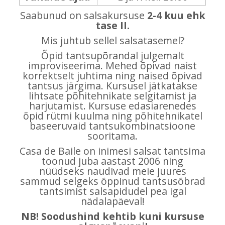
Saabunud on salsakursuse
2-4 kuu ehk
tase II.
Mis juhtub sellel salsatasemel?
Õpid tantsupõrandal julgemalt
improviseerima. Mehed õpivad naist
korrektselt juhtima ning naised õpivad
tantsus järgima. Kursusel jätkatakse
lihtsate põhitehnikate selgitamist ja
harjutamist. Kursuse edasiarenedes
õpid rütmi kuulma ning põhitehnikatel
baseeruvaid tantsukombinatsioone
sooritama.
Casa de Baile on inimesi salsat tantsima
toonud juba aastast 2006 ning
nüüdseks naudivad meie juures
sammud selgeks õppinud tantsusõbrad
tantsimist salsapidudel pea igal
nädalapäeval!
NB! Soodushind kehtib kuni kursuse