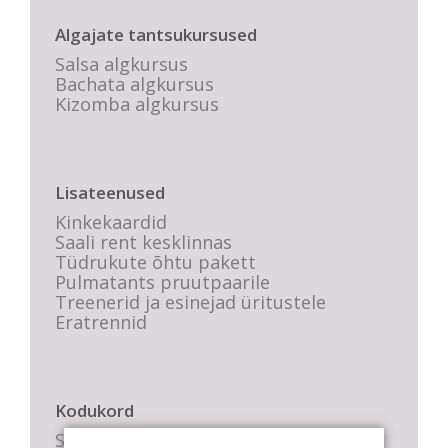
Algajate tantsukursused
Salsa algkursus
Bachata algkursus
Kizomba algkursus
Lisateenused
Kinkekaardid
Saali rent kesklinnas
Tüdrukute õhtu pakett
Pulmatants pruutpaarile
Treenerid ja esinejad üritustele
Eratrennid
Kodukord
Stuudio sisekord