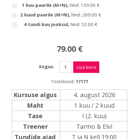
1 kuu paarile (M+N)
,
hind: 139.00 €
2 kuud paarile (M+N)
,
hind: 269.00 €
4 tundi kuu jooksul
,
hind: 52.00 €
79.00 €
Kogus:
Lisa korvi
Tootekood:
17177
Kursuse algus
4. august 2026
Maht
1 kuu / 2 kuud
Tase
I (2. kuu)
Treener
Tarmo & Elvi
Tundide ajad
T ja N kell 19:00