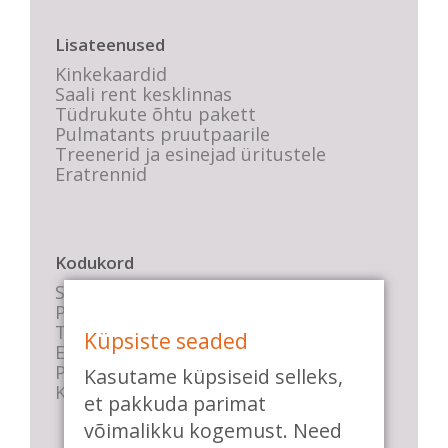
Lisateenused
Kinkekaardid
Saali rent kesklinnas
Tüdrukute õhtu pakett
Pulmatants pruutpaarile
Treenerid ja esinejad üritustele
Eratrennid
Kodukord
Stuudio sisekord
Privaatsustingimused
Tasemete kirjeldused
Küpsiste seaded
E-poe tingimused
Parkimise info
Kasutame küpsiseid selleks,
KKK
et pakkuda parimat
võimalikku kogemust. Need