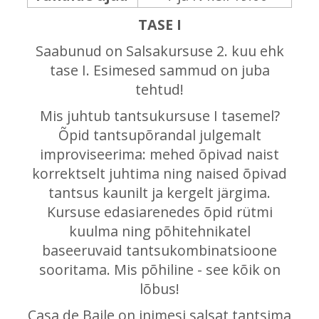
TASE I
Saabunud on Salsakursuse 2. kuu ehk
tase I. Esimesed sammud on juba
tehtud!
Mis juhtub tantsukursuse I tasemel?
Õpid tantsupõrandal julgemalt
improviseerima: mehed õpivad naist
korrektselt juhtima ning naised õpivad
tantsus kaunilt ja kergelt järgima.
Kursuse edasiarenedes õpid rütmi
kuulma ning põhitehnikatel
baseeruvaid tantsukombinatsioone
sooritama. Mis põhiline - see kõik on
lõbus!
Casa de Baile on inimesi salsat tantsima