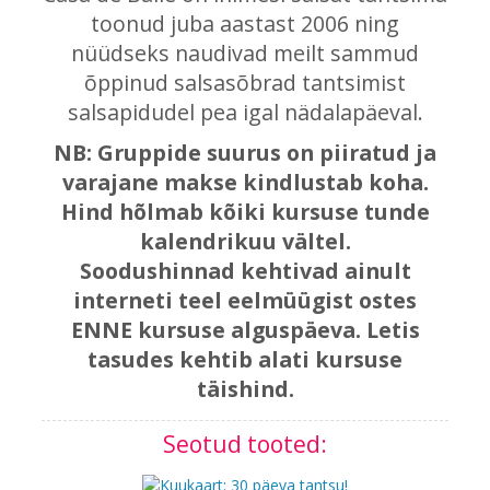
toonud juba aastast 2006 ning
nüüdseks naudivad meilt sammud
õppinud salsasõbrad tantsimist
salsapidudel pea igal nädalapäeval.
NB: Gruppide suurus on piiratud ja
varajane makse kindlustab koha.
Hind hõlmab kõiki kursuse tunde
kalendrikuu vältel.
Soodushinnad kehtivad ainult
interneti teel eelmüügist ostes
ENNE kursuse alguspäeva. Letis
tasudes kehtib alati kursuse
täishind.
Seotud tooted: