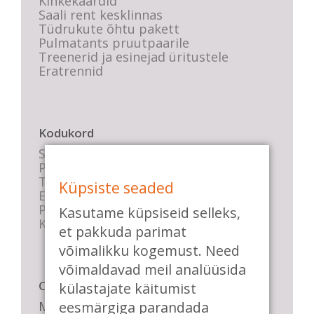
Kinkekaardid
Saali rent kesklinnas
Tüdrukute õhtu pakett
Pulmatants pruutpaarile
Treenerid ja esinejad üritustele
Eratrennid
Kodukord
Stuudio sisekord
Privaatsustingimused
Tasemete kirjeldused
Küpsiste seaded
E-poe tingimused
Parkimise info
Kasutame küpsiseid selleks,
KKK
et pakkuda parimat
võimalikku kogemust. Need
võimaldavad meil analüüsida
Casa de Baile
külastajate käitumist
Me pühendume lõbusale olemisele,
eesmärgiga parandada