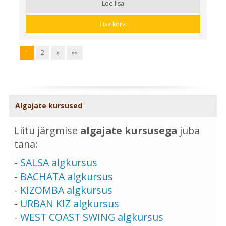
Loe lisa
Lisa korvi
1
2
»
»»
Algajate kursused
Liitu järgmise
algajate kursusega
juba
täna:
-
SALSA algkursus
-
BACHATA algkursus
-
KIZOMBA algkursus
-
URBAN KIZ algkursus
-
WEST COAST SWING algkursus