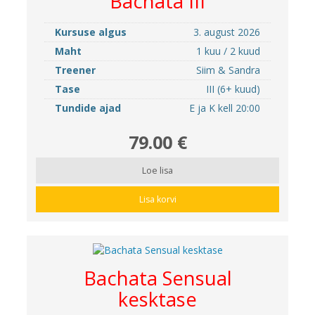
Bachata III
Kursuse algus
3. august 2026
Maht
1 kuu / 2 kuud
Treener
Siim & Sandra
Tase
III (6+ kuud)
Tundide ajad
E ja K kell 20:00
79.00 €
Loe lisa
Lisa korvi
Bachata Sensual
kesktase