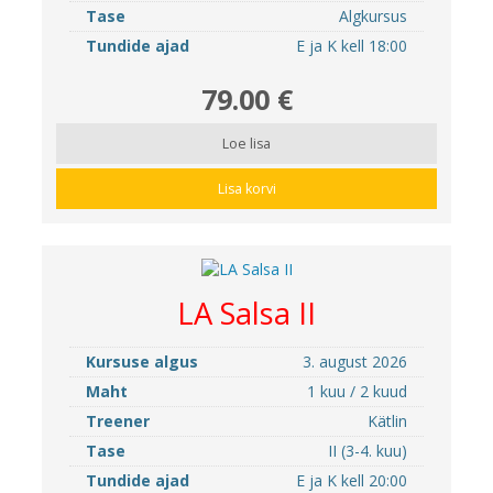
Tase
Algkursus
Tundide ajad
E ja K kell 18:00
79.00 €
Loe lisa
Lisa korvi
LA Salsa II
Kursuse algus
3. august 2026
Maht
1 kuu / 2 kuud
Treener
Kätlin
Tase
II (3-4. kuu)
Tundide ajad
E ja K kell 20:00