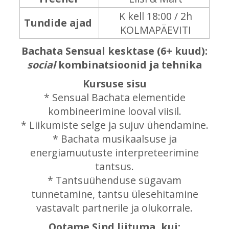
K kell 18:00 / 2h
Tundide ajad
KOLMAPÄEVITI
Bachata Sensual kesktase (6+ kuud):
social
kombinatsioonid ja tehnika
Kursuse sisu
* Sensual Bachata elementide
kombineerimine looval viisil.
* Liikumiste selge ja sujuv ühendamine.
* Bachata musikaalsuse ja
energiamuutuste interpreteerimine
tantsus.
* Tantsuühenduse sügavam
tunnetamine, tantsu ülesehitamine
vastavalt partnerile ja olukorrale.
Ootame Sind liituma, kui: