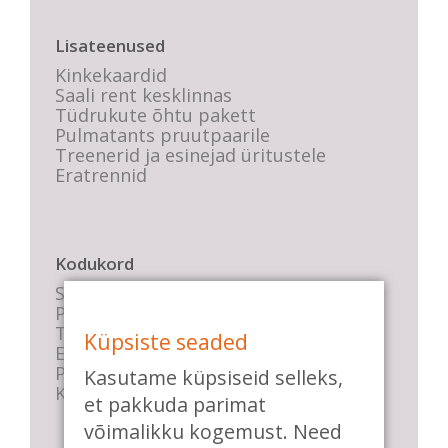
Lisateenused
Kinkekaardid
Saali rent kesklinnas
Tüdrukute õhtu pakett
Pulmatants pruutpaarile
Treenerid ja esinejad üritustele
Eratrennid
Kodukord
Stuudio sisekord
Privaatsustingimused
Tasemete kirjeldused
Küpsiste seaded
E-poe tingimused
Parkimise info
Kasutame küpsiseid selleks,
KKK
et pakkuda parimat
võimalikku kogemust. Need