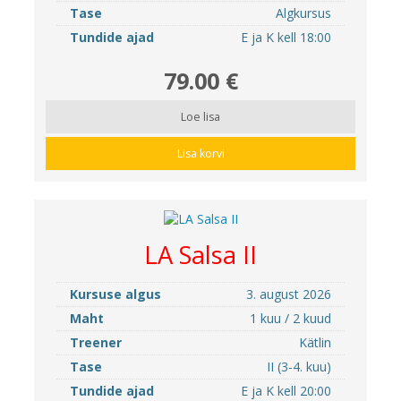
Tase
Algkursus
Tundide ajad
E ja K kell 18:00
79.00 €
Loe lisa
Lisa korvi
LA Salsa II
Kursuse algus
3. august 2026
Maht
1 kuu / 2 kuud
Treener
Kätlin
Tase
II (3-4. kuu)
Tundide ajad
E ja K kell 20:00