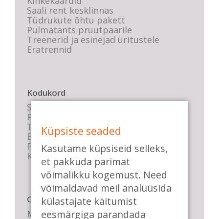
Kinkekaardid
Saali rent kesklinnas
Tüdrukute õhtu pakett
Pulmatants pruutpaarile
Treenerid ja esinejad üritustele
Eratrennid
Kodukord
Stuudio sisekord
Privaatsustingimused
Tasemete kirjeldused
Küpsiste seaded
E-poe tingimused
Parkimise info
Kasutame küpsiseid selleks,
KKK
et pakkuda parimat
võimalikku kogemust. Need
võimaldavad meil analüüsida
Casa de Baile
külastajate käitumist
Me pühendume lõbusale olemisele,
eesmärgiga parandada