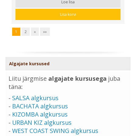
Loe lisa
Lisa korvi
1
2
»
»»
Algajate kursused
Liitu järgmise
algajate kursusega
juba
täna:
-
SALSA algkursus
-
BACHATA algkursus
-
KIZOMBA algkursus
-
URBAN KIZ algkursus
-
WEST COAST SWING algkursus