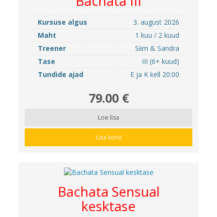
Bachata III
Kursuse algus
3. august 2026
Maht
1 kuu / 2 kuud
Treener
Siim & Sandra
Tase
III (6+ kuud)
Tundide ajad
E ja K kell 20:00
79.00 €
Loe lisa
Lisa korvi
Bachata Sensual
kesktase