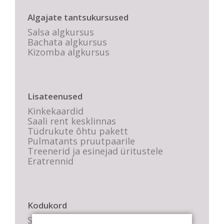
Algajate tantsukursused
Salsa algkursus
Bachata algkursus
Kizomba algkursus
Lisateenused
Kinkekaardid
Saali rent kesklinnas
Tüdrukute õhtu pakett
Pulmatants pruutpaarile
Treenerid ja esinejad üritustele
Eratrennid
Kodukord
Stuudio sisekord