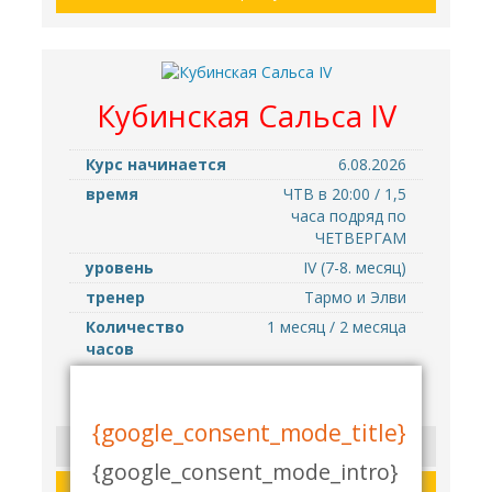
Кубинская Cальса IV
Курс начинается
6.08.2026
время
ЧТВ в 20:00 / 1,5
часа подряд по
ЧЕТВЕРГАМ
уровень
IV (7-8. месяц)
тренер
Тармо и Элви
Количество
1 месяц / 2 месяца
часов
79.00 €
{google_consent_mode_title}
Узнать больше
{google_consent_mode_intro}
В корзину