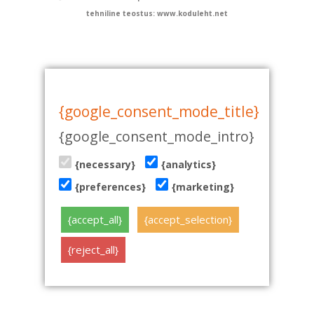
tehniline teostus: www.koduleht.net
{google_consent_mode_title}
{google_consent_mode_intro}
{necessary}
{analytics}
{preferences}
{marketing}
{accept_all}
{accept_selection}
{reject_all}