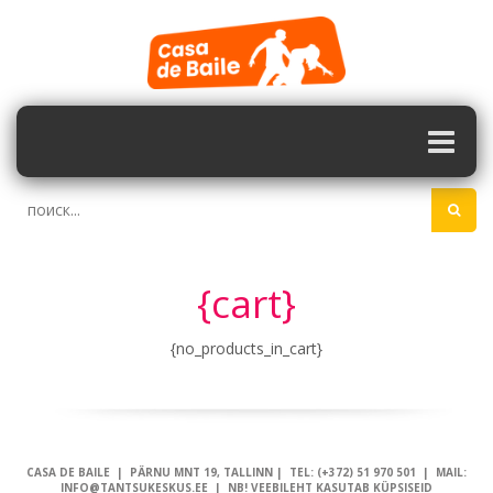
{cart}
{no_products_in_cart}
CASA DE BAILE | PÄRNU MNT 19, TALLINN | TEL: (+372) 51 970 501 | MAIL:
INFO@TANTSUKESKUS.EE | NB! VEEBILEHT KASUTAB KÜPSISEID