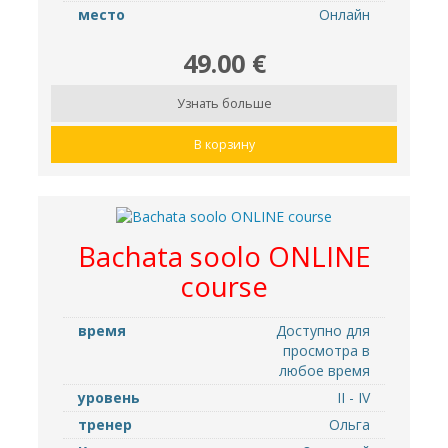
место
Oнлайн
49.00 €
Узнать больше
В корзину
Bachata soolo ONLINE
course
время
Доступно для
просмотра в
любое время
уровень
II - IV
тренер
Ольга